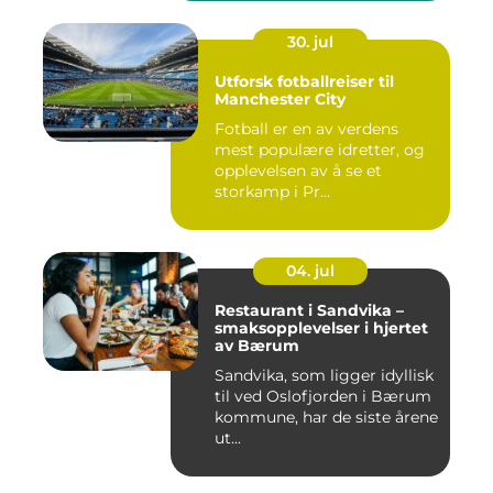
30. jul
Utforsk fotballreiser til
Manchester City
Fotball er en av verdens
mest populære idretter, og
opplevelsen av å se et
storkamp i Pr...
04. jul
Restaurant i Sandvika –
smaksopplevelser i hjertet
av Bærum
Sandvika, som ligger idyllisk
til ved Oslofjorden i Bærum
kommune, har de siste årene
ut...