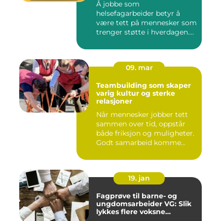
Å jobbe som
helsefagarbeider betyr å
være tett på mennesker som
trenger støtte i hverdagen.
Mange so...
09. mar
Teambuilding som skaper
varig kultur og sterke
relasjoner
Når mennesker jobber tett
sammen over tid, oppstår
både friksjon og muligheter.
Godt samarbeid komme...
19. jan
Fagprøve til barne- og
ungdomsarbeider VG: Slik
lykkes flere voksne
kandidater