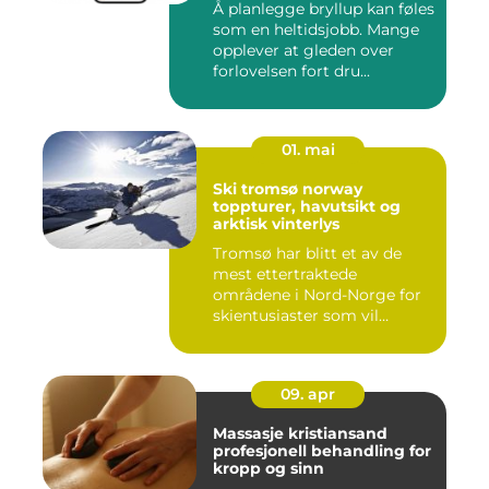
Å planlegge bryllup kan føles
som en heltidsjobb. Mange
opplever at gleden over
forlovelsen fort dru...
01. mai
Ski tromsø norway
toppturer, havutsikt og
arktisk vinterlys
Tromsø har blitt et av de
mest ettertraktede
områdene i Nord-Norge for
skientusiaster som vil
kombin...
09. apr
Massasje kristiansand
profesjonell behandling for
kropp og sinn