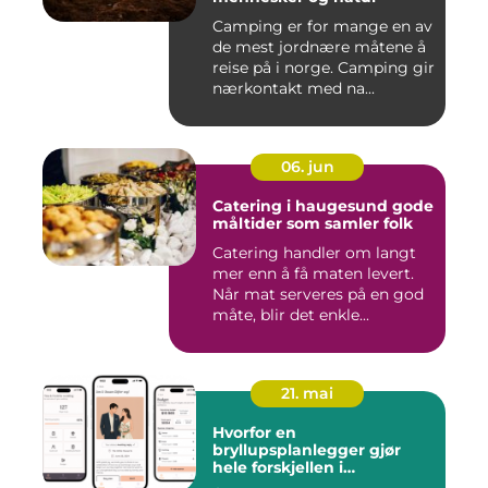
Camping er for mange en av
de mest jordnære måtene å
reise på i norge. Camping gir
nærkontakt med na...
06. jun
Catering i haugesund gode
måltider som samler folk
Catering handler om langt
mer enn å få maten levert.
Når mat serveres på en god
måte, blir det enkle...
21. mai
Hvorfor en
bryllupsplanlegger gjør
hele forskjellen i
bryllupsplanleggingen