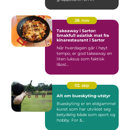
28. nov
Takeaway i Sartor:
Smakfull asiatisk mat fra
kinarestaurant i Sartor
Når hverdagen går i høyt
tempo, er god takeaway en
liten luksus som faktisk
l&osl...
02. sep
Alt om bueskyting-utstyr
Bueskyting er en eldgammel
kunst som har utviklet seg
betydelig både som sport og
hobby. For &...