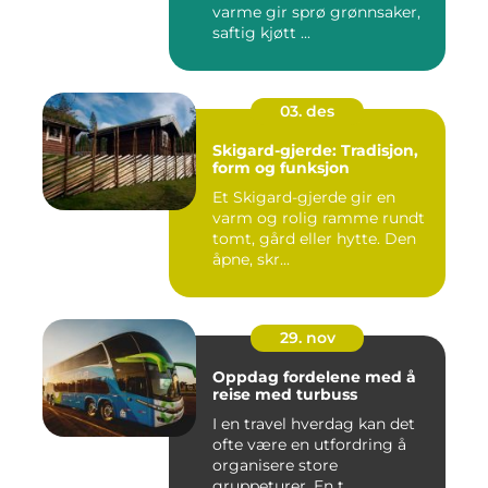
varme gir sprø grønnsaker,
saftig kjøtt ...
03. des
Skigard-gjerde: Tradisjon,
form og funksjon
Et Skigard-gjerde gir en
varm og rolig ramme rundt
tomt, gård eller hytte. Den
åpne, skr...
29. nov
Oppdag fordelene med å
reise med turbuss
I en travel hverdag kan det
ofte være en utfordring å
organisere store
gruppeturer. En t...