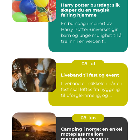
Harry potter bursdag: slik
skaper du en magisk
feiring hjemme
En bursdag inspirert av
Harry Potter-universet gir
barn og unge mulighet til å
tre inn i en verden f...
08. jul
Liveband til fest og event
Liveband er nøkkelen når en
fest skal løftes fra hyggelig
til uforglemmelig, og ...
08. jun
Camping i norge: en enkel
møteplass mellom
mennesker og natur