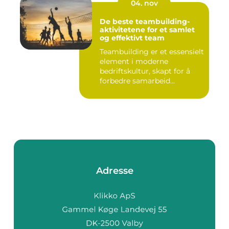
04. nov
De beste teambuilding-
aktivitetene for et samlet
og effektivt team
Teambuilding er et essensielt
element i moderne
bedriftskultur, skapt for å
forbedre samarbeid...
Adresse