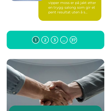
vipper moss er på jakt etter
en trygg salong som gir et
pent resultat uten å s...
1
2
3
…
37