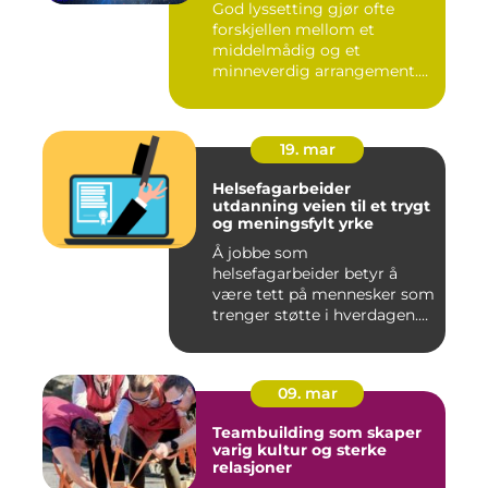
God lyssetting gjør ofte
forskjellen mellom et
middelmådig og et
minneverdig arrangement.
Mange legg...
19. mar
Helsefagarbeider
utdanning veien til et trygt
og meningsfylt yrke
Å jobbe som
helsefagarbeider betyr å
være tett på mennesker som
trenger støtte i hverdagen.
Mange so...
09. mar
Teambuilding som skaper
varig kultur og sterke
relasjoner