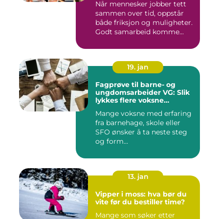
Når mennesker jobber tett
sammen over tid, oppstår
både friksjon og muligheter.
Godt samarbeid komme...
19. jan
Fagprøve til barne- og
ungdomsarbeider VG: Slik
lykkes flere voksne
kandidater
Mange voksne med erfaring
fra barnehage, skole eller
SFO ønsker å ta neste steg
og form...
13. jan
Vipper i moss: hva bør du
vite før du bestiller time?
Mange som søker etter