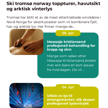
Ski tromsø norway toppturer, havutsikt
og arktisk vinterlys
Tromsø har blitt et av de mest ettertraktede områdene i
Nord-Norge for skientusiaster som vil kombinere fjell,
hav og arktisk lys. Her finner mange de...
09. apr
Massasje kristiansand
profesjonell behandling for
kropp og sinn
Mange som søker etter
Massasje Kristiansand ønsker
mer enn bare en kort pause
fra hverdagen. De vil ...
04. apr
Utleie av lys til
arrangementer: slik skaper
profesjonelt lysinntrykk