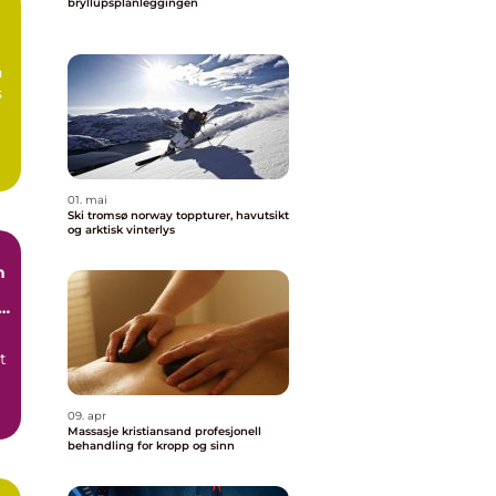
bryllupsplanleggingen
n
s
01. mai
Ski tromsø norway toppturer, havutsikt
og arktisk vinterlys
n
t
09. apr
Massasje kristiansand profesjonell
.
behandling for kropp og sinn