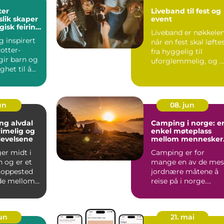
ter
Liveband til fest og
slik skaper
event
isk feiring
Liveband er nøkkele
 inspirert
når en fest skal løfte
otter-
fra hyggelig til
gir barn og
uforglemmelig, og ...
het til å
n verden f...
un
08. jun
ng alvdal
Camping i norge: e
rimelig og
enkel møteplass
levelsene
mellom mennesker
og natur
ger midt i
Camping er for
 og er et
mange en av de mes
stoppested
jordnære måtene å
nde mellom
reise på i norge.
r. Mange ...
Camping gir
nærkontakt med na..
jun
21. mai