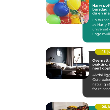
Harry pot
bursdag: 
du en mag
hjemme
En bursdag
av Harry P
universet 
unge mulig
tre inn i e
15. j
Overnatti
praktisk, 
nært opp
Alvdal lig
Østerdalen
naturlig 
for reise
nord og sø
06. 