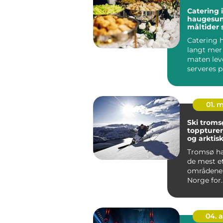
Catering i
haugesund g
måltider
folk
Catering 
langt mer 
maten lev
serveres 
måte, blir 
01. 
Ski trom
toppturer
og arktisk
Tromsø har
de mest e
områdene 
Norge for
skientusia
kombin...
04. 