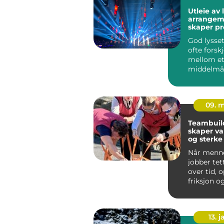
Utleie av l
arrangeme
skaper pr
lysinntry
God lysset
ofte forskj
mellom e
middelmåd
minnever
arrangem
legg...
09. 
Teambuil
skaper va
og sterke
Når menn
jobber te
over tid, 
friksjon o
mulighete
samarbeid
13. j