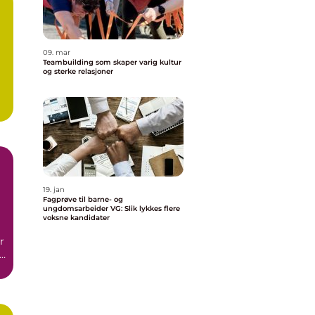
09. mar
Teambuilding som skaper varig kultur
og sterke relasjoner
19. jan
Fagprøve til barne- og
ungdomsarbeider VG: Slik lykkes flere
voksne kandidater
r
e