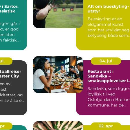
i Sartor:
Alt om bueskyting-
asiatisk
utstyr
Bueskyting er en
urant i
agen går i
eldgammel kunst
o, er god
som har utviklet seg
n liten
betydelig både som
 faktisk
sport og hobby. For
&...
ul
04. jul
tballreiser
Restaurant i
ester City
Sandvika –
smaksopplevelser i
 en av
hjertet av Bærum
Sandvika, som ligge
est
idyllisk til ved
dretter, og
Oslofjorden i Bæru
n av å se et
kommune, har de
 Pr...
siste årene ut...
apr
02. apr