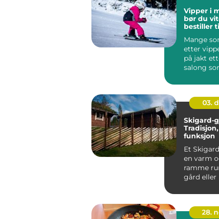
Vipper i 
bør du vit
bestiller 
Mange so
etter vipp
på jakt et
salong so
pent resul
s...
03. 
Skigard-g
Tradisjon
funksjon
Et Skigard
en varm o
ramme ru
gård eller
åpne, skr...
28. 