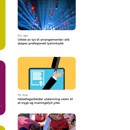
 i
g
04. apr
Utleie av lys til arrangementer: slik
skaper profesjonelt lysinntrykk
19. mar
Helsefagarbeider utdanning veien til
et trygt og meningsfylt yrke
t