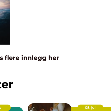
s flere innlegg her
ter
ul
08. jul