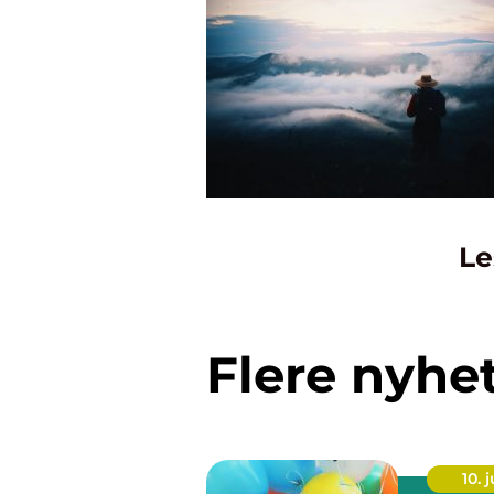
Le
Flere nyhe
10. j