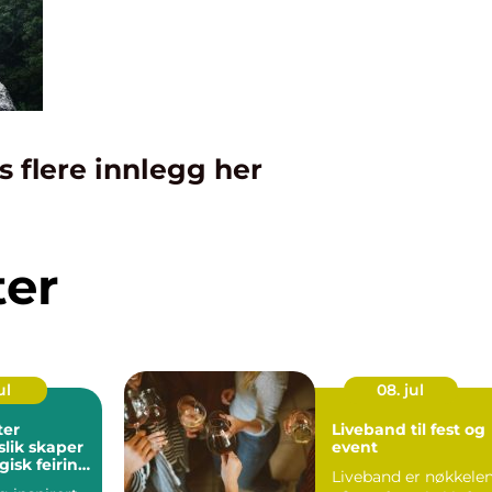
s flere innlegg her
ter
ul
08. jul
ter
Liveband til fest og
slik skaper
event
isk feiring
Liveband er nøkkele