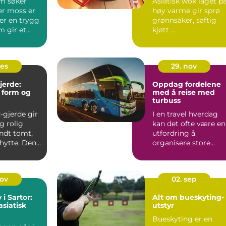
m søker
Asiatisk wok laget p
er moss er
høy varme gir sprø
ter en trygg
grønnsaker, saftig
m gir et
kjøtt ...
tat uten å
des
29. nov
jerde:
Oppdag fordelene
, form og
med å reise med
turbuss
-gjerde gir
I en travel hverdag
g rolig
kan det ofte være en
ndt tomt,
utfordring å
 hytte. Den
organisere store
gruppeturer. En t...
nov
02. sep
i Sartor:
Alt om bueskyting-
asiatisk
utstyr
Bueskyting er en
urant i