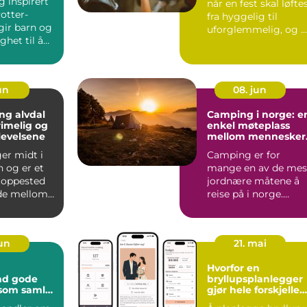
 inspirert
når en fest skal løfte
otter-
fra hyggelig til
gir barn og
uforglemmelig, og ...
het til å
n verden f...
un
08. jun
ng alvdal
Camping i norge: e
rimelig og
enkel møteplass
levelsene
mellom mennesker
og natur
ger midt i
Camping er for
 og er et
mange en av de mes
stoppested
jordnære måtene å
nde mellom
reise på i norge.
r. Mange ...
Camping gir
nærkontakt med na..
jun
21. mai
Hvorfor en
ode
bryllupsplanlegger
 som samler
gjør hele forskjellen
bryllupsplanleggin