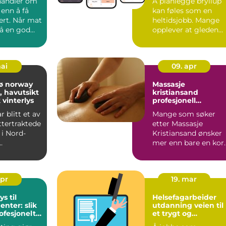
handler om
Å planlegge bryllup
en
enn å få
kan føles som en
ert. Når mat
heltidsjobb. Mange
på en god
opplever at gleden
det enkle...
over forlovelsen fort
dru...
mai
09. apr
sø norway
Massasje
, havutsikt
kristiansand
 vinterlys
profesjonell
behandling for
 blitt et av
Mange som søker
kropp og sinn
ttertraktede
etter Massasje
i Nord-
Kristiansand ønsker
mer enn bare en kor
ster som vil
pause fra hverdagen.
De vil ...
apr
19. mar
ys til
Helsefagarbeider
nter: slik
utdanning veien til
ofesjonelt
et trygt og
kk
meningsfylt yrke