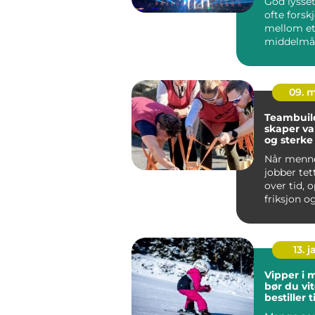
God lysset
ofte forskj
mellom e
middelmåd
minnever
arrangem
legg...
09. 
Teambuil
skaper va
og sterke
Når menn
jobber te
over tid, 
friksjon o
mulighete
samarbeid
13. j
Vipper i 
bør du vit
bestiller 