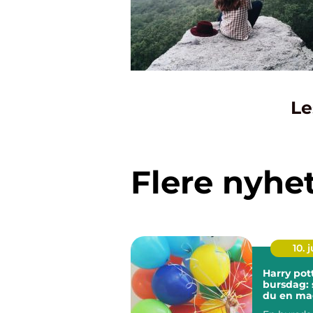
Le
Flere nyhe
10. j
Harry pot
bursdag: 
du en mag
hjemme