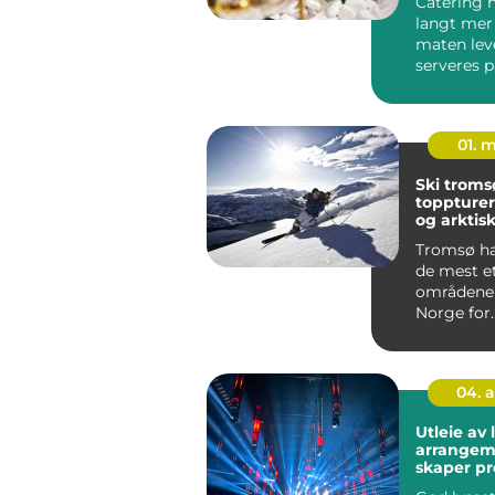
Catering 
langt mer 
maten lev
serveres 
måte, blir 
01. 
Ski trom
toppturer
og arktisk
Tromsø har
de mest e
områdene 
Norge for
skientusia
kombin...
04. 
Utleie av l
arrangeme
skaper pr
lysinntry