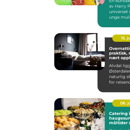
En bursdag
av Harry P
universet 
unge mulig
tre inn i e
15. j
Overnatti
praktisk, 
nært opp
Alvdal lig
Østerdalen
naturlig 
for reise
nord og sø
06. 
Catering i
haugesund g
måltider
folk