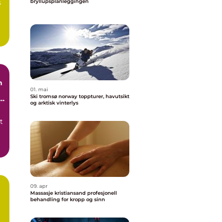
s
bryllupsplanleggingen
n
01. mai
Ski tromsø norway toppturer, havutsikt
og arktisk vinterlys
t
.
09. apr
Massasje kristiansand profesjonell
behandling for kropp og sinn
 i
g