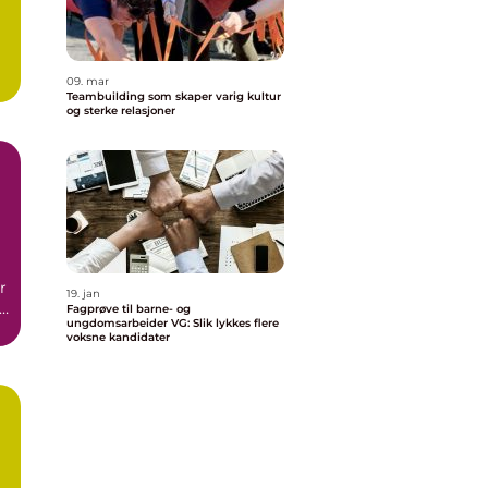
09. mar
Teambuilding som skaper varig kultur
og sterke relasjoner
r
19. jan
e
Fagprøve til barne- og
ungdomsarbeider VG: Slik lykkes flere
voksne kandidater