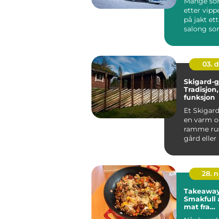
Mange so
etter vipp
på jakt et
salong so
pent resul
s...
03. 
Skigard-g
Tradisjon
funksjon
Et Skigard
en varm o
ramme ru
gård eller
åpne, skr...
28. 
Takeaway 
Smakfull 
mat fra
kinaresta