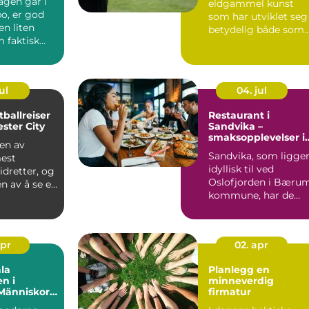
agen går i
eldgammel kunst
o, er god
som har utviklet seg
n liten
betydelig både som
 faktisk
sport og hobby. For
&...
ul
04. jul
tballreiser
Restaurant i
ester City
Sandvika –
smaksopplevelser i
 en av
hjertet av Bærum
Sandvika, som ligge
est
idyllisk til ved
dretter, og
Oslofjorden i Bæru
n av å se et
kommune, har de
 Pr...
siste årene ut...
apr
02. apr
la
Planlegg en
n i
minneverdig
Människor
firmatur
logi