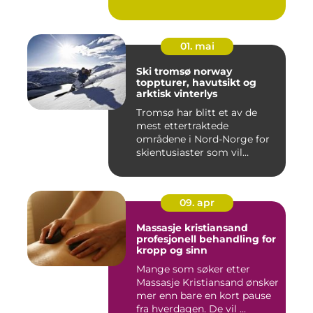
01. mai
Ski tromsø norway
toppturer, havutsikt og
arktisk vinterlys
Tromsø har blitt et av de
mest ettertraktede
områdene i Nord-Norge for
skientusiaster som vil
kombin...
09. apr
Massasje kristiansand
profesjonell behandling for
kropp og sinn
Mange som søker etter
Massasje Kristiansand ønsker
mer enn bare en kort pause
fra hverdagen. De vil ...