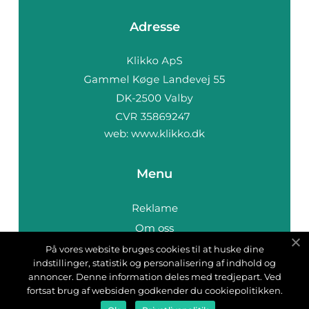
Adresse
web:
www.klikko.dk
Menu
Reklame
Om oss
Cookies
På vores website bruges cookies til at huske dine
indstillinger, statistik og personalisering af indhold og
Kontakt Oss
annoncer. Denne information deles med tredjepart. Ved
Sitemap
fortsat brug af websiden godkender du cookiepolitikken.