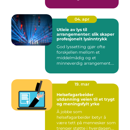
04. apr
Utleie av lys til
arrangementer: slik skaper
profesjonelt lysinntrykk
God lyssetting gjør ofte
forskjellen mellom et
middelmådig og et
minneverdig arrangement.
Mange legg...
19. mar
Helsefagarbeider
utdanning veien til et trygt
og meningsfylt yrke
Å jobbe som
helsefagarbeider betyr å
være tett på mennesker som
trenger støtte i hverdagen.