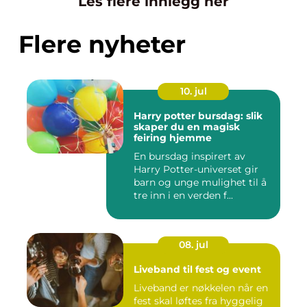
Les flere innlegg her
Flere nyheter
10. jul
Harry potter bursdag: slik
skaper du en magisk
feiring hjemme
En bursdag inspirert av
Harry Potter-universet gir
barn og unge mulighet til å
tre inn i en verden f...
08. jul
Liveband til fest og event
Liveband er nøkkelen når en
fest skal løftes fra hyggelig