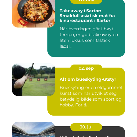
Takeaway i Sartor:
Smakfull asiatisk mat fra
kinarestaurant i Sartor
Når hverdagen går i høyt
tempo, er god takeaway en
liten luksus som faktisk
l&osl...
02. sep
Alt om bueskyting-utstyr
Bueskyting er en eldgammel
kunst som har utviklet seg
betydelig både som sport og
hobby. For &...
30. jul