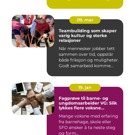
Mange so...
09. mar
Teambuilding som skaper
varig kultur og sterke
relasjoner
Når mennesker jobber tett
sammen over tid, oppstår
både friksjon og muligheter.
Godt samarbeid komme...
19. jan
Fagprøve til barne- og
ungdomsarbeider VG: Slik
lykkes flere voksne
kandidater
Mange voksne med erfaring
fra barnehage, skole eller
SFO ønsker å ta neste steg
og form...