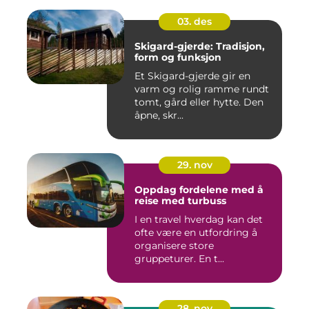
03. des
Skigard-gjerde: Tradisjon,
form og funksjon
Et Skigard-gjerde gir en
varm og rolig ramme rundt
tomt, gård eller hytte. Den
åpne, skr...
29. nov
Oppdag fordelene med å
reise med turbuss
I en travel hverdag kan det
ofte være en utfordring å
organisere store
gruppeturer. En t...
28. nov