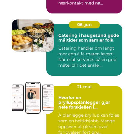
nærkontakt med na...
06. jun
Catering i haugesund gode
måltider som samler folk
Catering handler om langt
mer enn å få maten levert.
Når mat serveres på en god
måte, blir det enkle...
21. mai
Hvorfor en
bryllupsplanlegger gjør
hele forskjellen i
bryllupsplanleggingen
Å planlegge bryllup kan føles
som en heltidsjobb. Mange
opplever at gleden over
forlovelsen fort dru...