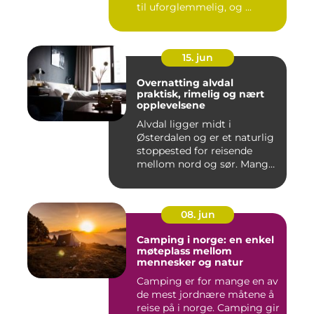
til uforglemmelig, og ...
15. jun
Overnatting alvdal
praktisk, rimelig og nært
opplevelsene
Alvdal ligger midt i
Østerdalen og er et naturlig
stoppested for reisende
mellom nord og sør. Mange
...
08. jun
Camping i norge: en enkel
møteplass mellom
mennesker og natur
Camping er for mange en av
de mest jordnære måtene å
reise på i norge. Camping gir