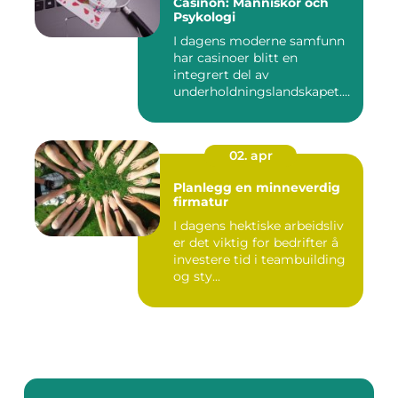
Casinon: Människor och
Psykologi
I dagens moderne samfunn
har casinoer blitt en
integrert del av
underholdningslandskapet.
Enten det ...
02. apr
Planlegg en minneverdig
firmatur
I dagens hektiske arbeidsliv
er det viktig for bedrifter å
investere tid i teambuilding
og sty...