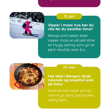
13. jan
Vipper i moss: hva bør du
vite før du bestiller time?
Mange som søker etter
vipper moss er på jakt etter
en trygg salong som gir et
pent resultat uten å s...
07. des
Hot Wok i Bergen: Rask,
rykende og smakfull wok
på Sotra
Asiatisk wok laget på høy
varme gir sprø grønnsaker,
saftig kjøtt ...