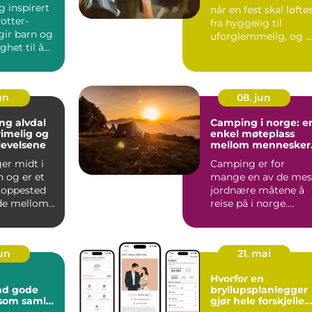
 inspirert
når en fest skal løfte
otter-
fra hyggelig til
gir barn og
uforglemmelig, og ...
het til å
n verden f...
un
08. jun
ng alvdal
Camping i norge: e
rimelig og
enkel møteplass
levelsene
mellom mennesker
og natur
ger midt i
Camping er for
 og er et
mange en av de mes
stoppested
jordnære måtene å
nde mellom
reise på i norge.
r. Mange ...
Camping gir
nærkontakt med na..
jun
21. mai
Hvorfor en
ode
bryllupsplanlegger
 som samler
gjør hele forskjellen
bryllupsplanleggin