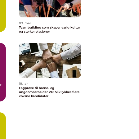
09. mar
Teambuilding som skaper varig kultur
og sterke relasjoner
19. jan
r
Fagprøve til barne- og
e
ungdomsarbeider VG: Slik lykkes flere
voksne kandidater