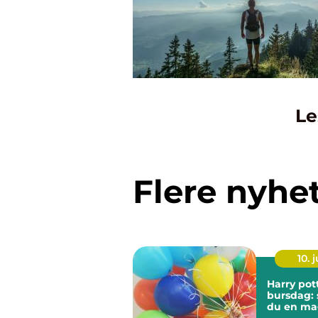
Le
Flere nyhe
10. j
Harry pot
bursdag: 
du en mag
hjemme