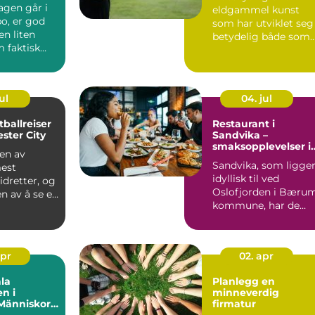
agen går i
eldgammel kunst
o, er god
som har utviklet seg
n liten
betydelig både som
 faktisk
sport og hobby. For
&...
ul
04. jul
tballreiser
Restaurant i
ester City
Sandvika –
smaksopplevelser i
 en av
hjertet av Bærum
Sandvika, som ligge
est
idyllisk til ved
dretter, og
Oslofjorden i Bæru
n av å se et
kommune, har de
 Pr...
siste årene ut...
apr
02. apr
la
Planlegg en
n i
minneverdig
Människor
firmatur
logi