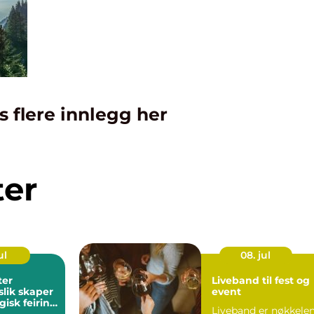
s flere innlegg her
ter
ul
08. jul
ter
Liveband til fest og
slik skaper
event
isk feiring
Liveband er nøkkele