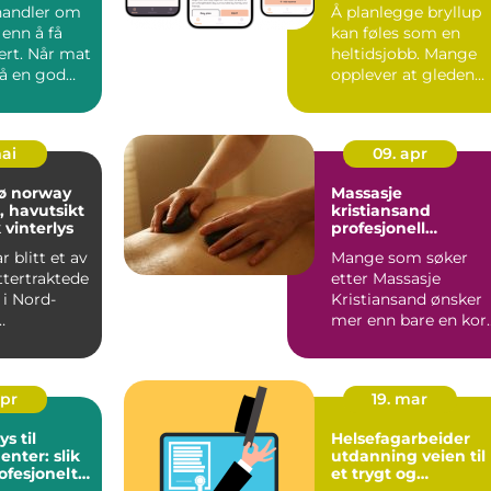
handler om
Å planlegge bryllup
en
enn å få
kan føles som en
ert. Når mat
heltidsjobb. Mange
på en god
opplever at gleden
det enkle...
over forlovelsen fort
dru...
mai
09. apr
sø norway
Massasje
, havutsikt
kristiansand
 vinterlys
profesjonell
behandling for
 blitt et av
Mange som søker
kropp og sinn
ttertraktede
etter Massasje
i Nord-
Kristiansand ønsker
mer enn bare en kor
ster som vil
pause fra hverdagen.
De vil ...
apr
19. mar
ys til
Helsefagarbeider
nter: slik
utdanning veien til
ofesjonelt
et trygt og
kk
meningsfylt yrke