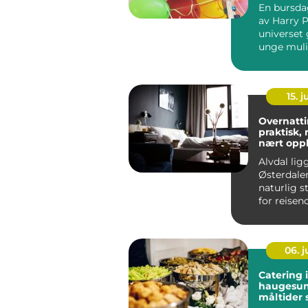
En bursdag
av Harry P
universet 
unge mulig
tre inn i e
15. j
Overnatti
praktisk, 
nært opp
Alvdal lig
Østerdalen
naturlig 
for reise
nord og sø
06. 
Catering i
haugesund g
måltider
folk