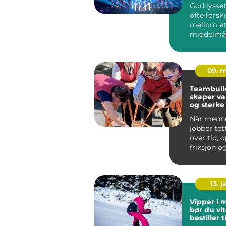
God lysset
ofte forskj
mellom e
middelmåd
minnever
arrangem
legg...
09. 
Teambuil
skaper va
og sterke
Når menn
jobber te
over tid, 
friksjon o
mulighete
samarbeid
13. j
Vipper i 
bør du vit
bestiller 