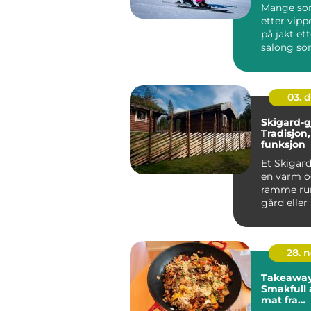
Mange so
etter vipp
på jakt et
salong so
pent resul
s...
03. 
Skigard-g
Tradisjon
funksjon
Et Skigard
en varm o
ramme ru
gård eller
åpne, skr...
28. 
Takeaway 
Smakfull 
mat fra
kinaresta