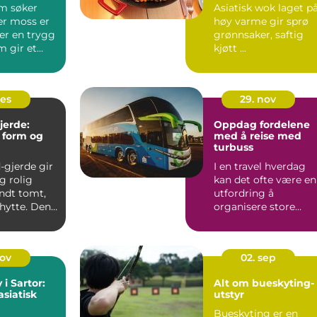
m søker
Asiatisk wok laget p
er moss er
høy varme gir sprø
ter en trygg
grønnsaker, saftig
m gir et
kjøtt ...
tat uten å
des
29. nov
jerde:
Oppdag fordelene
, form og
med å reise med
turbuss
-gjerde gir
I en travel hverdag
g rolig
kan det ofte være en
ndt tomt,
utfordring å
 hytte. Den
organisere store
gruppeturer. En t...
nov
02. sep
i Sartor:
Alt om bueskyting-
asiatisk
utstyr
Bueskyting er en
urant i