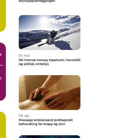
bryllupsplanleggingen
s
n
01. mai
Ski tromsø norway toppturer, havutsikt
og arktisk vinterlys
t
.
09. apr
Massasje kristiansand profesjonell
behandling for kropp og sinn
 i
g