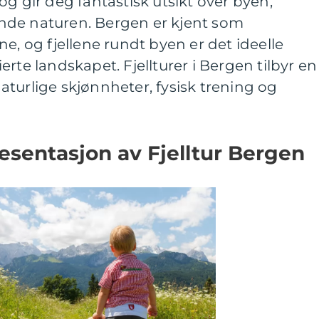
og gir deg fantastisk utsikt over byen,
nde naturen. Bergen er kjent som
e, og fjellene rundt byen er det ideelle
rte landskapet. Fjellturer i Bergen tilbyr en
turlige skjønnheter, fysisk trening og
sentasjon av Fjelltur Bergen