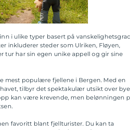
 inn i ulike typer basert på vanskelighetsgra
er inkluderer steder som Ulriken, Fløyen,
r tur har sin egen unike appell og gir sine
 de mest populære fjellene i Bergen. Med en
avet, tilbyr det spektakulær utsikt over by
 opp kan være krevende, men belønningen 
tsen.
n favoritt blant fjellturister. Du kan ta