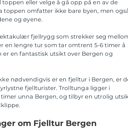
 toppen eller velge å gå opp på en av de
ra toppen omfatter ikke bare byen, men ogs
dene og øyene.
pektakulær fjellrygg som strekker seg mello
er en lengre tur som tar omtrent 5-6 timer å
 er en fantastisk utsikt over Bergen og
kke nødvendigvis er en fjelltur i Bergen, er d
lystne fjellturister. Trolltunga ligger i
mer unna Bergen, og tilbyr en utrolig utsi
klippe.
nger om Fjelltur Bergen