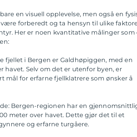
e bare en visuell opplevelse, men også en fysi
å være forberedt og ta hensyn til ulike faktor
entyr. Her er noen kvantitative målinger som 
gen:
ste fjellet i Bergen er Galdhøpiggen, med en
 havet. Selv om det er utenfor byen, er
mål for erfarne fjellklatrere som ønsker å
øyde: Bergen-regionen har en gjennomsnittli
0 meter over havet. Dette gjør det til et
gynnere og erfarne turgåere.