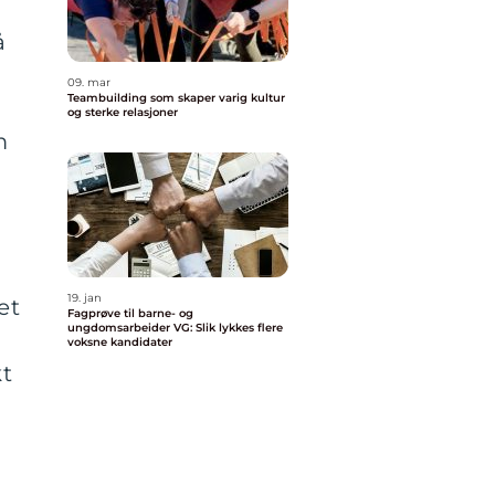
å
09. mar
Teambuilding som skaper varig kultur
og sterke relasjoner
m
19. jan
et
Fagprøve til barne- og
ungdomsarbeider VG: Slik lykkes flere
voksne kandidater
kt