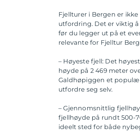
Fjellturer i Bergen er ikk
utfordring. Det er viktig 
før du legger ut på et ev
relevante for Fjelltur Ber
– Høyeste fjell: Det høye
høyde på 2 469 meter over
Galdhøpiggen et populært 
utfordre seg selv.
– Gjennomsnittlig fjellh
fjellhøyde på rundt 500-70
ideelt sted for både nybe