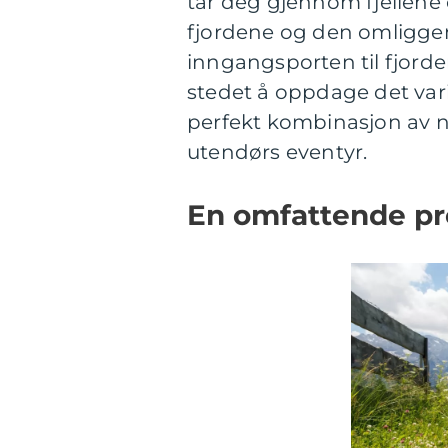
tar deg gjennom fjellene 
fjordene og den omligge
inngangsporten til fjorden
stedet å oppdage det varie
perfekt kombinasjon av na
utendørs eventyr.
En omfattende pre