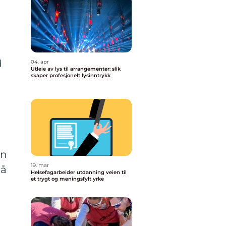
d
04. apr
Utleie av lys til arrangementer: slik
skaper profesjonelt lysinntrykk
en
19. mar
på
Helsefagarbeider utdanning veien til
et trygt og meningsfylt yrke