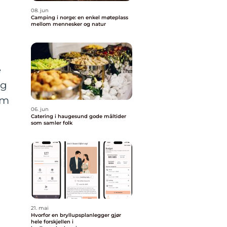
08. jun
Camping i norge: en enkel møteplass
mellom mennesker og natur
e
og
om
06. jun
Catering i haugesund gode måltider
som samler folk
21. mai
Hvorfor en bryllupsplanlegger gjør
hele forskjellen i