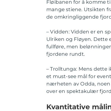
Fløibanen for å komme til
mange stiene. Utsikten f
de omkringliggende fjor
– Vidden: Vidden er en s
Ulriken og Fløyen. Dette 
fullføre, men belønningen
fjordene rundt.
– Trolltunga: Mens dette i
et must-see mål for eventyr
nærheten av Odda, noen ti
over en spektakulær fjord
Kvantitative måli