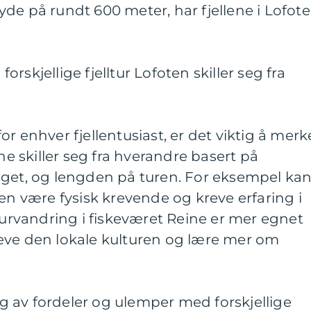
de på rundt 600 meter, har fjellene i Lofot
rskjellige fjelltur Lofoten skiller seg fra
r enhver fjellentusiast, er det viktig å merk
ene skiller seg fra hverandre basert på
nget, og lengden på turen. For eksempel ka
den være fysisk krevende og kreve erfaring i
lturvandring i fiskeværet Reine er mer egnet
eve den lokale kulturen og lære mer om
 av fordeler og ulemper med forskjellige