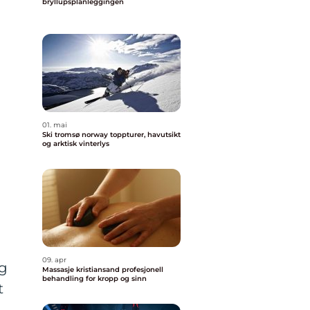
bryllupsplanleggingen
01. mai
Ski tromsø norway toppturer, havutsikt
og arktisk vinterlys
09. apr
og
Massasje kristiansand profesjonell
behandling for kropp og sinn
t