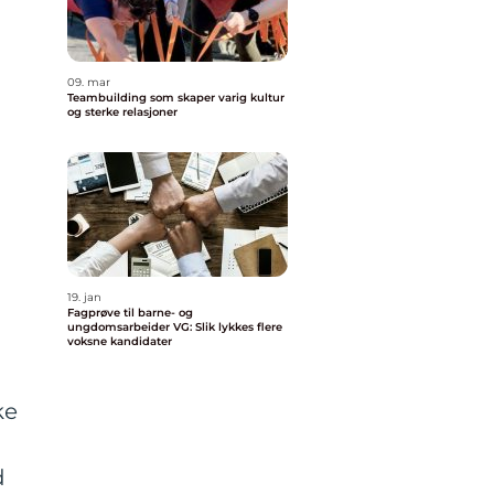
09. mar
Teambuilding som skaper varig kultur
og sterke relasjoner
19. jan
Fagprøve til barne- og
ungdomsarbeider VG: Slik lykkes flere
voksne kandidater
ke
d