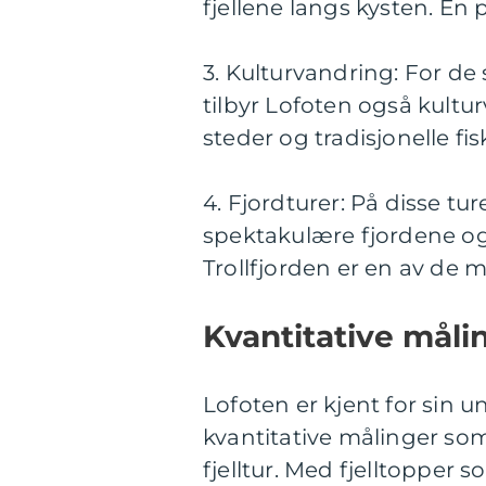
fjellene langs kysten. En
3. Kulturvandring: For de
tilbyr Lofoten også kultu
steder og tradisjonelle fi
4. Fjordturer: På disse tu
spektakulære fjordene og
Trollfjorden er en av de 
Kvantitative måli
Lofoten er kjent for sin u
kvantitative målinger so
fjelltur. Med fjelltopper