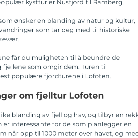
 populær kysttur er Nusfjord til Ramberg.
 som ønsker en blanding av natur og kultur,
rvandringer som tar deg med til historiske
skevær.
rene får du muligheten til å beundre de
 fjellene som omgir dem. Turen til
mest populære fjordturene i Lofoten.
nger om fjelltur Lofoten
nike blanding av fjell og hav, og tilbyr en rek
m er interessante for de som planlegger en
 som når opp til 1000 meter over havet, og me