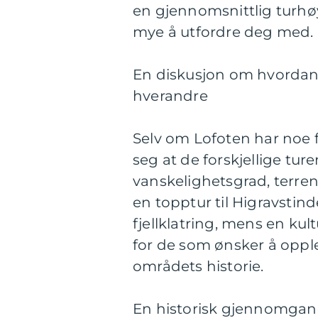
en gjennomsnittlig turhøy
mye å utfordre deg med.
En diskusjon om hvordan fo
hverandre
Selv om Lofoten har noe fo
seg at de forskjellige tur
vanskelighetsgrad, terre
en topptur til Higravstin
fjellklatring, mens en ku
for de som ønsker å oppl
områdets historie.
En historisk gjennomgang