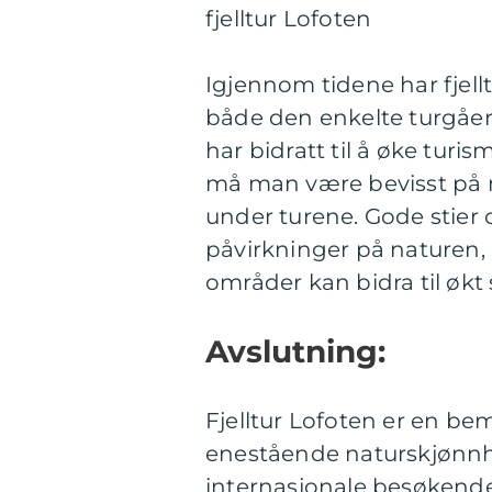
fjelltur Lofoten
Igjennom tidene har fjellt
både den enkelte turgåer
har bidratt til å øke tu
må man være bevisst på 
under turene. Gode stier 
påvirkninger på naturen, 
områder kan bidra til økt s
Avslutning:
Fjelltur Lofoten er en be
enestående naturskjønnhe
internasjonale besøkende.