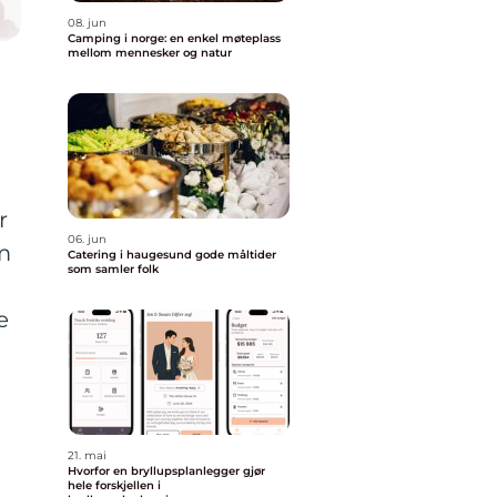
08. jun
Camping i norge: en enkel møteplass
mellom mennesker og natur
r
06. jun
om
Catering i haugesund gode måltider
som samler folk
e
21. mai
Hvorfor en bryllupsplanlegger gjør
hele forskjellen i