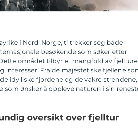
øyrike i Nord-Norge, tiltrekker seg både
internasjonale besøkende som søker etter
 Dette området tilbyr et mangfold av fjellture
og interesser. Fra de majestetiske fjellene s
il de idylliske fjordene og de vakre strendene,
lle som ønsker å oppleve naturen i sin renest
ndig oversikt over fjelltur