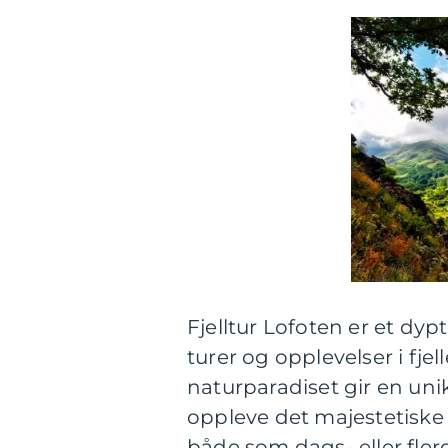
Fjelltur Lofoten er et dy
turer og opplevelser i fjel
naturparadiset gir en unik
oppleve det majestetiske 
både som dags- eller fler