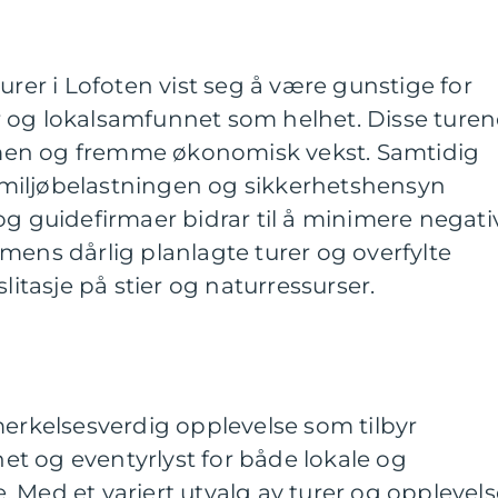
urer i Lofoten vist seg å være gunstige for
 og lokalsamfunnet som helhet. Disse turen
rismen og fremme økonomisk vekst. Samtidig
miljøbelastningen og sikkerhetshensyn
og guidefirmaer bidrar til å minimere negati
mens dårlig planlagte turer og overfylte
litasje på stier og naturressurser.
merkelsesverdig opplevelse som tilbyr
t og eventyrlyst for både lokale og
 Med et variert utvalg av turer og opplevels