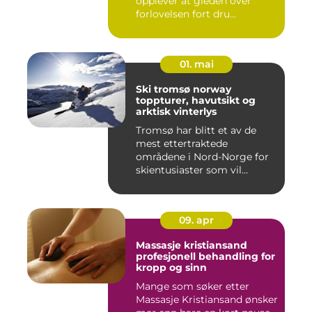
opplever at gleden over
forlovelsen fort dru...
01. mai
Ski tromsø norway
toppturer, havutsikt og
arktisk vinterlys
Tromsø har blitt et av de
mest ettertraktede
områdene i Nord-Norge for
skientusiaster som vil
kombin...
09. apr
Massasje kristiansand
profesjonell behandling for
kropp og sinn
Mange som søker etter
Massasje Kristiansand ønsker