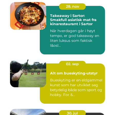
28. nov
Takeaway i Sartor:
Smakfull asiatisk mat fra
kinarestaurant i Sartor
Når hverdagen går i høyt
tempo, er god takeaway en
liten luksus som faktisk
l&osl...
02. sep
Alt om bueskyting-utstyr
Bueskyting er en eldgammel
kunst som har utviklet seg
betydelig både som sport og
hobby. For &...
30. jul