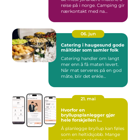
reise på i norge. Camping gir
nærkontakt med na...
06. jun
Catering i haugesund gode
måltider som samler folk
Catering handler om langt
mer enn å få maten levert.
Når mat serveres på en god
måte, blir det enkle...
21. mai
Hvorfor en
bryllupsplanlegger gjør
hele forskjellen i
bryllupsplanleggingen
Å planlegge bryllup kan føles
som en heltidsjobb. Mange