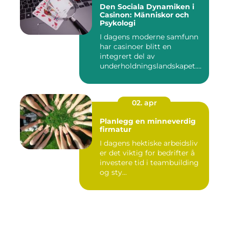
Den Sociala Dynamiken i
Casinon: Människor och
Psykologi
I dagens moderne samfunn
har casinoer blitt en
integrert del av
underholdningslandskapet.
Enten det ...
02. apr
Planlegg en minneverdig
firmatur
I dagens hektiske arbeidsliv
er det viktig for bedrifter å
investere tid i teambuilding
og sty...