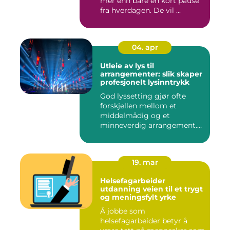
mer enn bare en kort pause
fra hverdagen. De vil ...
04. apr
Utleie av lys til
arrangementer: slik skaper
profesjonelt lysinntrykk
God lyssetting gjør ofte
forskjellen mellom et
middelmådig og et
minneverdig arrangement.
Mange legg...
19. mar
Helsefagarbeider
utdanning veien til et trygt
og meningsfylt yrke
Å jobbe som
helsefagarbeider betyr å