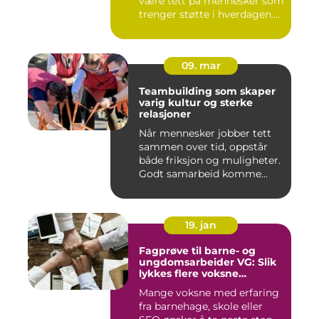
være tett på mennesker som
trenger støtte i hverdagen.
Mange so...
09. mar
Teambuilding som skaper
varig kultur og sterke
relasjoner
Når mennesker jobber tett
sammen over tid, oppstår
både friksjon og muligheter.
Godt samarbeid komme...
19. jan
Fagprøve til barne- og
ungdomsarbeider VG: Slik
lykkes flere voksne
kandidater
Mange voksne med erfaring
fra barnehage, skole eller