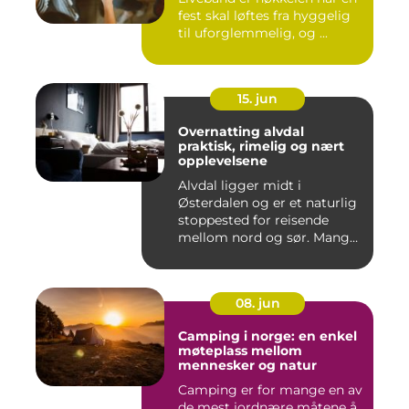
fest skal løftes fra hyggelig
til uforglemmelig, og ...
15. jun
Overnatting alvdal
praktisk, rimelig og nært
opplevelsene
Alvdal ligger midt i
Østerdalen og er et naturlig
stoppested for reisende
mellom nord og sør. Mange
...
08. jun
Camping i norge: en enkel
møteplass mellom
mennesker og natur
Camping er for mange en av
de mest jordnære måtene å