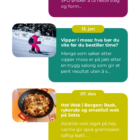
SFO ønsker å ta neste steg
og form...
13. jan
Vipper i moss: hva bør du
vite før du bestiller time?
Mange som søker etter
vipper moss er på jakt etter
en trygg salong som gir et
pent resultat uten å s...
07. des
Hot Wok i Bergen: Rask,
rykende og smakfull wok
på Sotra
Asiatisk wok laget på høy
varme gir sprø grønnsaker,
saftig kjøtt ...