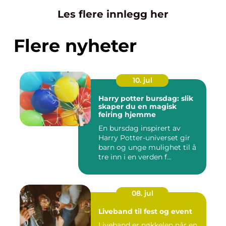
Les flere innlegg her
Flere nyheter
10. jul
Harry potter bursdag: slik
skaper du en magisk
feiring hjemme
En bursdag inspirert av
Harry Potter-universet gir
barn og unge mulighet til å
tre inn i en verden f...
08. jul
Liveband til fest og event
Liveband er nøkkelen når en