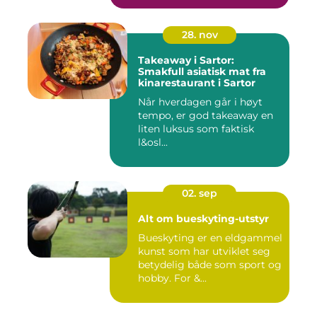
28. nov
Takeaway i Sartor:
Smakfull asiatisk mat fra
kinarestaurant i Sartor
Når hverdagen går i høyt
tempo, er god takeaway en
liten luksus som faktisk
l&osl...
02. sep
Alt om bueskyting-utstyr
Bueskyting er en eldgammel
kunst som har utviklet seg
betydelig både som sport og
hobby. For &...