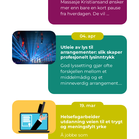
Massasje Kristiansand ønsker
mer enn bare en kort pause
fra hverdagen. De vil ...
04. apr
Utleie av lys til
arrangementer: slik skaper
profesjonelt lysinntrykk
God lyssetting gjør ofte
forskjellen mellom et
middelmådig og et
minneverdig arrangement.
Mange legg...
19. mar
Helsefagarbeider
utdanning veien til et trygt
og meningsfylt yrke
Å jobbe som