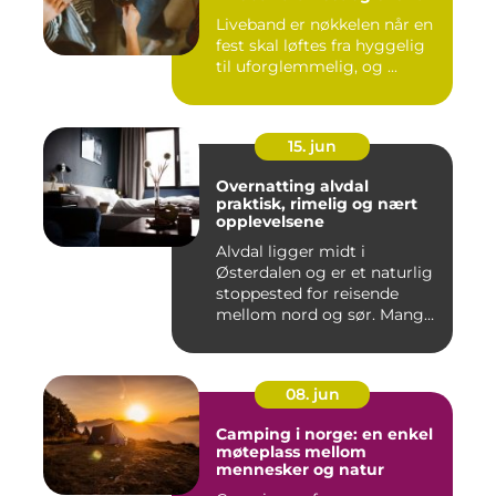
Liveband er nøkkelen når en
fest skal løftes fra hyggelig
til uforglemmelig, og ...
15. jun
Overnatting alvdal
praktisk, rimelig og nært
opplevelsene
Alvdal ligger midt i
Østerdalen og er et naturlig
stoppested for reisende
mellom nord og sør. Mange
...
08. jun
Camping i norge: en enkel
møteplass mellom
mennesker og natur