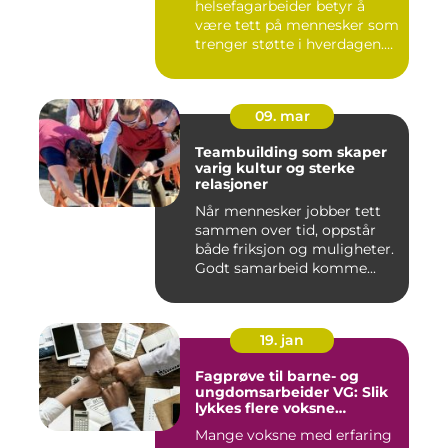
helsefagarbeider betyr å
være tett på mennesker som
trenger støtte i hverdagen.
Mange so...
09. mar
Teambuilding som skaper
varig kultur og sterke
relasjoner
Når mennesker jobber tett
sammen over tid, oppstår
både friksjon og muligheter.
Godt samarbeid komme...
19. jan
Fagprøve til barne- og
ungdomsarbeider VG: Slik
lykkes flere voksne
kandidater
Mange voksne med erfaring