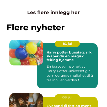
Les flere innlegg her
Flere nyheter
10. jul
Harry potter bursdag: slik
skaper du en magisk
feiring hjemme
En bursdag inspirert av
Harry Potter-universet gir
barn og unge mulighet til å
tre inn i en verden f...
08. jul
Liveband til fest og event