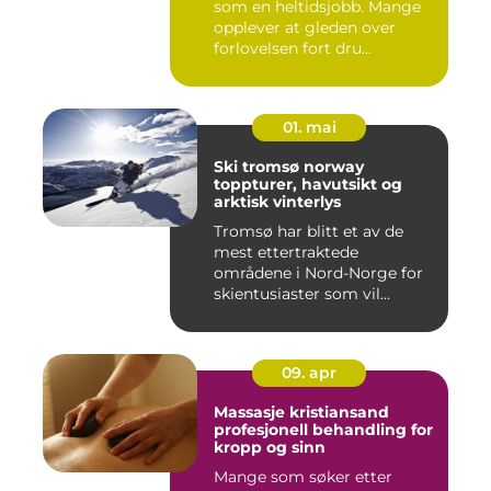
som en heltidsjobb. Mange
opplever at gleden over
forlovelsen fort dru...
01. mai
Ski tromsø norway
toppturer, havutsikt og
arktisk vinterlys
Tromsø har blitt et av de
mest ettertraktede
områdene i Nord-Norge for
skientusiaster som vil
kombin...
09. apr
Massasje kristiansand
profesjonell behandling for
kropp og sinn
Mange som søker etter