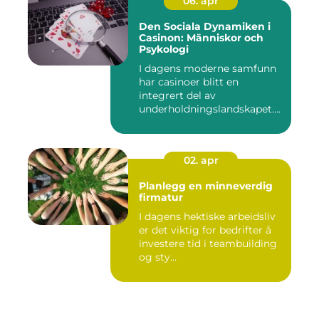
06. apr
Den Sociala Dynamiken i
Casinon: Människor och
Psykologi
I dagens moderne samfunn
har casinoer blitt en
integrert del av
underholdningslandskapet.
Enten det ...
02. apr
Planlegg en minneverdig
firmatur
I dagens hektiske arbeidsliv
er det viktig for bedrifter å
investere tid i teambuilding
og sty...