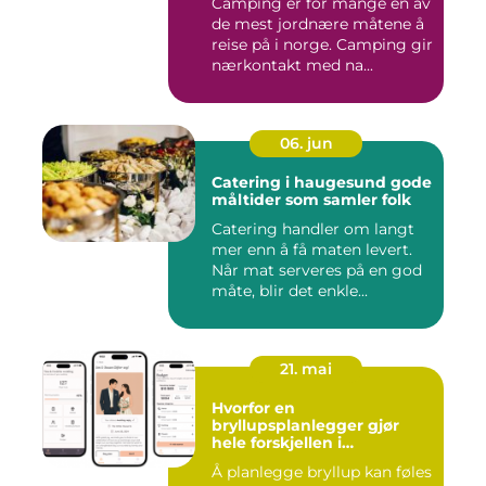
Camping er for mange en av
de mest jordnære måtene å
reise på i norge. Camping gir
nærkontakt med na...
06. jun
Catering i haugesund gode
måltider som samler folk
Catering handler om langt
mer enn å få maten levert.
Når mat serveres på en god
måte, blir det enkle...
21. mai
Hvorfor en
bryllupsplanlegger gjør
hele forskjellen i
bryllupsplanleggingen
Å planlegge bryllup kan føles