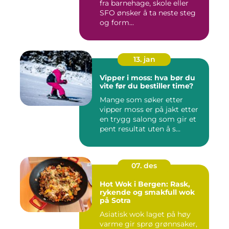
fra barnehage, skole eller
SFO ønsker å ta neste steg
og form...
13. jan
Vipper i moss: hva bør du
vite før du bestiller time?
Mange som søker etter
vipper moss er på jakt etter
en trygg salong som gir et
pent resultat uten å s...
07. des
Hot Wok i Bergen: Rask,
rykende og smakfull wok
på Sotra
Asiatisk wok laget på høy
varme gir sprø grønnsaker,