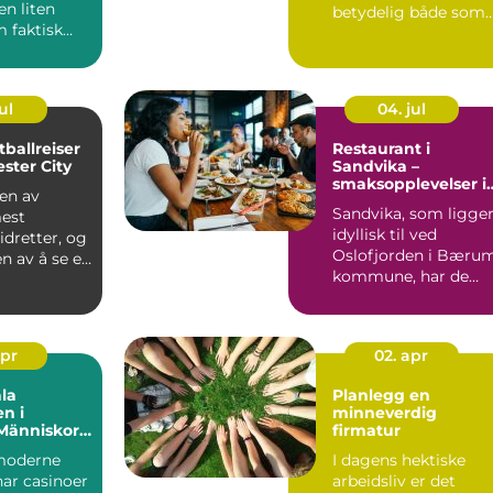
n liten
betydelig både som
 faktisk
sport og hobby. For
&...
ul
04. jul
tballreiser
Restaurant i
ester City
Sandvika –
smaksopplevelser i
 en av
hjertet av Bærum
Sandvika, som ligge
est
idyllisk til ved
dretter, og
Oslofjorden i Bæru
n av å se et
kommune, har de
 Pr...
siste årene ut...
apr
02. apr
la
Planlegg en
n i
minneverdig
Människor
firmatur
logi
moderne
I dagens hektiske
ar casinoer
arbeidsliv er det