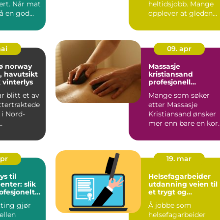
ert. Når mat
heltidsjobb. Mange
på en god
opplever at gleden
det enkle...
over forlovelsen fort
dru...
mai
09. apr
sø norway
Massasje
, havutsikt
kristiansand
 vinterlys
profesjonell
behandling for
 blitt et av
Mange som søker
kropp og sinn
ttertraktede
etter Massasje
i Nord-
Kristiansand ønsker
mer enn bare en kor
ster som vil
pause fra hverdagen.
De vil ...
apr
19. mar
ys til
Helsefagarbeider
nter: slik
utdanning veien til
ofesjonelt
et trygt og
kk
meningsfylt yrke
ting gjør
Å jobbe som
ellen
helsefagarbeider