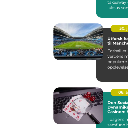
takeaway e
luksus som
l&osl...
30. j
Utforsk fo
til Manch
Fotball er
verdens m
populære i
opplevelse
storkamp i
06. 
Den Socia
Dynamike
Casinon: 
och Psyko
I dagens 
samfunn h