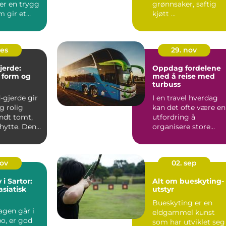
ter en trygg
grønnsaker, saftig
m gir et
kjøtt ...
tat uten å
des
29. nov
jerde:
Oppdag fordelene
, form og
med å reise med
turbuss
-gjerde gir
I en travel hverdag
g rolig
kan det ofte være en
ndt tomt,
utfordring å
 hytte. Den
organisere store
gruppeturer. En t...
nov
02. sep
i Sartor:
Alt om bueskyting-
asiatisk
utstyr
Bueskyting er en
urant i
agen går i
eldgammel kunst
o, er god
som har utviklet seg