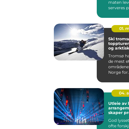
maten lev
serveres 
måte, blir 
01. 
Ski trom
toppturer
og arktisk
Tromsø har
de mest e
områdene 
Norge for
skientusia
kombin...
04. 
Utleie av l
arrangeme
skaper pr
lysinntry
God lysset
ofte forskj