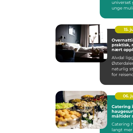
universet 
unge mulig
tre inn i e
15. j
Overnatti
praktisk, 
nært opp
Alvdal lig
Østerdalen
naturlig 
for reise
nord og sø
06. 
Catering i
haugesund g
måltider
folk
Catering 
langt mer 