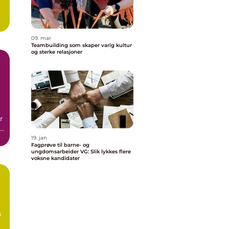
09. mar
Teambuilding som skaper varig kultur
og sterke relasjoner
r
e
19. jan
Fagprøve til barne- og
ungdomsarbeider VG: Slik lykkes flere
voksne kandidater
å