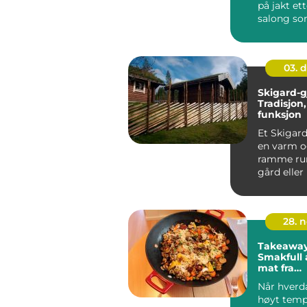
på jakt et
salong so
pent resul
s...
03. 
Skigard-g
Tradisjon
funksjon
Et Skigard
en varm o
ramme ru
gård eller
åpne, skr...
28. 
Takeaway 
Smakfull 
mat fra
kinaresta
Når hverd
Sartor
høyt temp