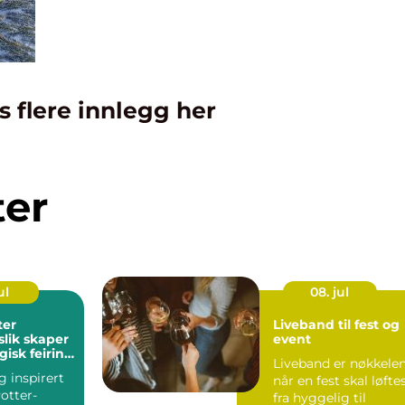
s flere innlegg her
ter
ul
08. jul
ter
Liveband til fest og
slik skaper
event
isk feiring
Liveband er nøkkele
 inspirert
når en fest skal løfte
otter-
fra hyggelig til