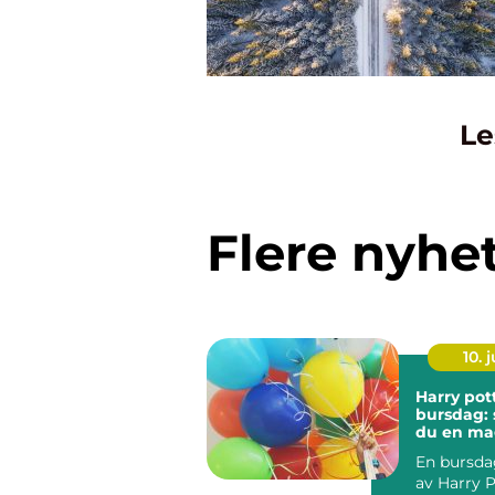
Le
Flere nyhe
10. j
Harry pot
bursdag: 
du en mag
hjemme
En bursdag
av Harry P