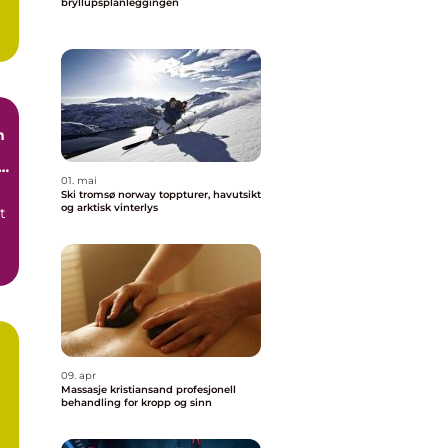
bryllupsplanleggingen
n
01. mai
Ski tromsø norway toppturer, havutsikt
og arktisk vinterlys
t
.
09. apr
 i
Massasje kristiansand profesjonell
behandling for kropp og sinn
g