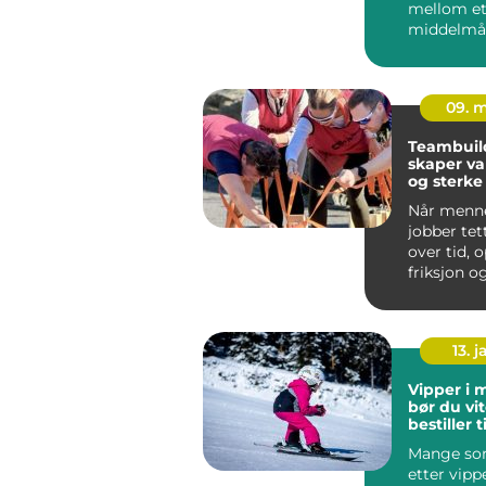
mellom e
middelmåd
minnever
arrangem
legg...
09. 
Teambuil
skaper va
og sterke
Når menn
jobber te
over tid, 
friksjon o
mulighete
samarbeid
13. j
Vipper i 
bør du vit
bestiller 
Mange so
etter vipp