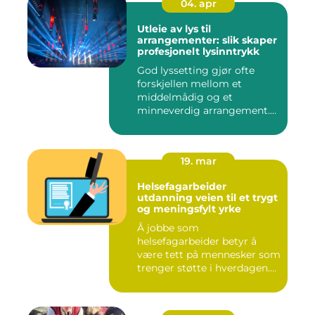
04. apr
Utleie av lys til
arrangementer: slik skaper
profesjonelt lysinntrykk
God lyssetting gjør ofte
forskjellen mellom et
middelmådig og et
minneverdig arrangement.
Mange legg...
19. mar
Helsefagarbeider
utdanning veien til et trygt
og meningsfylt yrke
Å jobbe som
helsefagarbeider betyr å
være tett på mennesker som
trenger støtte i hverdagen.
Mange so...