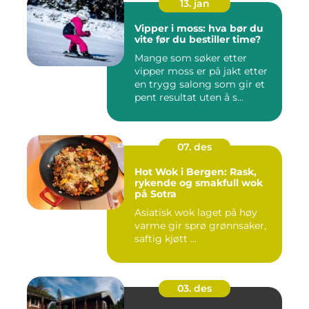
13. jan
Vipper i moss: hva bør du
vite før du bestiller time?
Mange som søker etter
vipper moss er på jakt etter
en trygg salong som gir et
pent resultat uten å s...
07. des
Hot Wok i Bergen: Rask,
rykende og smakfull wok
på Sotra
Asiatisk wok laget på høy
varme gir sprø grønnsaker,
saftig kjøtt ...
03. des