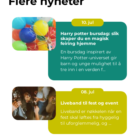
Flere nyheter
10. jul
Harry potter bursdag: slik
skaper du en magisk
feiring hjemme
En bursdag inspirert av
Harry Potter-universet gir
barn og unge mulighet til å
tre inn i en verden f...
08. jul
Liveband til fest og event
Liveband er nøkkelen når en
fest skal løftes fra hyggelig
til uforglemmelig, og ...