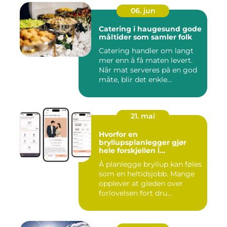
06. jun
Catering i haugesund gode
måltider som samler folk
Catering handler om langt
mer enn å få maten levert.
Når mat serveres på en god
måte, blir det enkle...
21. mai
Hvorfor en
bryllupsplanlegger gjør
hele forskjellen i
bryllupsplanleggingen
Å planlegge bryllup kan føles
som en heltidsjobb. Mange
opplever at gleden over
forlovelsen fort dru...