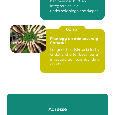
har casinoer blitt en
integrert del av
underholdningslandskapet.
Enten det ...
02. apr
Planlegg en minneverdig
firmatur
I dagens hektiske arbeidsliv
er det viktig for bedrifter å
investere tid i teambuilding
og sty...
Adresse