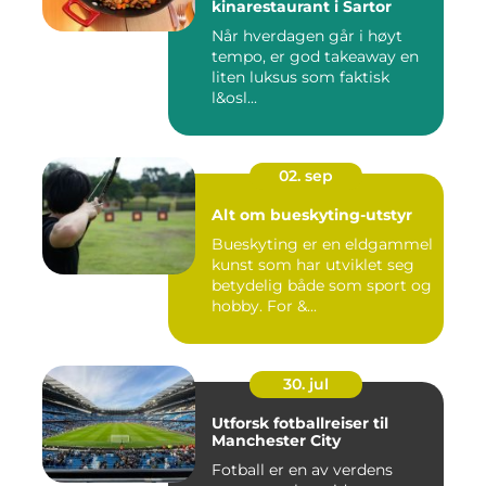
kinarestaurant i Sartor
Når hverdagen går i høyt
tempo, er god takeaway en
liten luksus som faktisk
l&osl...
02. sep
Alt om bueskyting-utstyr
Bueskyting er en eldgammel
kunst som har utviklet seg
betydelig både som sport og
hobby. For &...
30. jul
Utforsk fotballreiser til
Manchester City
Fotball er en av verdens