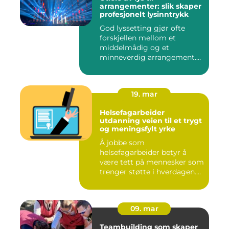
arrangementer: slik skaper
profesjonelt lysinntrykk
God lyssetting gjør ofte
forskjellen mellom et
middelmådig og et
minneverdig arrangement.
Mange legg...
19. mar
Helsefagarbeider
utdanning veien til et trygt
og meningsfylt yrke
Å jobbe som
helsefagarbeider betyr å
være tett på mennesker som
trenger støtte i hverdagen.
Mange so...
09. mar
Teambuilding som skaper