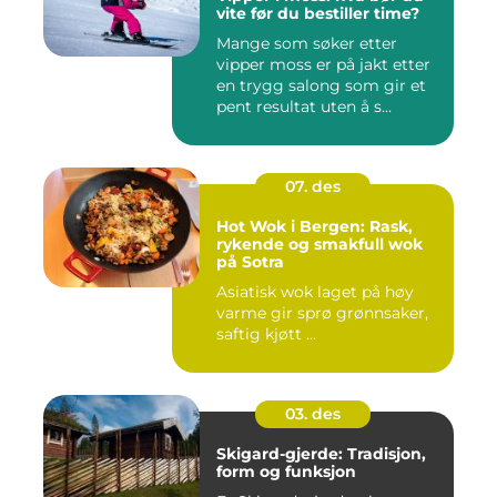
vite før du bestiller time?
Mange som søker etter
vipper moss er på jakt etter
en trygg salong som gir et
pent resultat uten å s...
07. des
Hot Wok i Bergen: Rask,
rykende og smakfull wok
på Sotra
Asiatisk wok laget på høy
varme gir sprø grønnsaker,
saftig kjøtt ...
03. des
Skigard-gjerde: Tradisjon,
form og funksjon