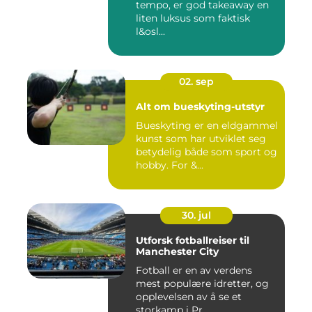
tempo, er god takeaway en
liten luksus som faktisk
l&osl...
02. sep
Alt om bueskyting-utstyr
Bueskyting er en eldgammel
kunst som har utviklet seg
betydelig både som sport og
hobby. For &...
30. jul
Utforsk fotballreiser til
Manchester City
Fotball er en av verdens
mest populære idretter, og
opplevelsen av å se et
storkamp i Pr...