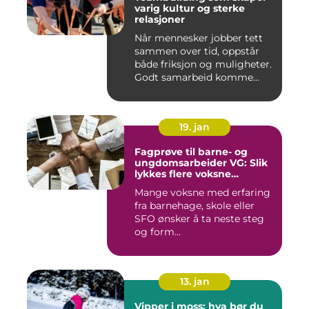
varig kultur og sterke
relasjoner
Når mennesker jobber tett
sammen over tid, oppstår
både friksjon og muligheter.
Godt samarbeid komme...
19. jan
Fagprøve til barne- og
ungdomsarbeider VG: Slik
lykkes flere voksne
kandidater
Mange voksne med erfaring
fra barnehage, skole eller
SFO ønsker å ta neste steg
og form...
13. jan
Vipper i moss: hva bør du