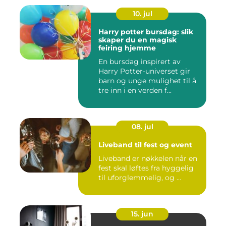
10. jul
Harry potter bursdag: slik
skaper du en magisk
feiring hjemme
En bursdag inspirert av
Harry Potter-universet gir
barn og unge mulighet til å
tre inn i en verden f...
08. jul
Liveband til fest og event
Liveband er nøkkelen når en
fest skal løftes fra hyggelig
til uforglemmelig, og ...
15. jun