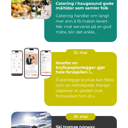
Catering i haugesund gode
måltider som samler folk
Catering handler om langt
mer enn å få maten levert.
Når mat serveres på en god
måte, blir det enkle...
21. mai
Hvorfor en
bryllupsplanlegger gjør
hele forskjellen i
bryllupsplanleggingen
Å planlegge bryllup kan føles
som en heltidsjobb. Mange
opplever at gleden over
forlovelsen fort dru...
01. mai
Ski tromsø norway