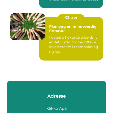
Enten det ...
02. apr
Planlegg en minneverdig
firmatur
I dagens hektiske arbeidsliv
er det viktig for bedrifter å
investere tid i teambuilding
og sty...
Adresse