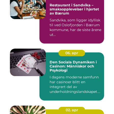
Restaurant i Sandvika –
smaksopplevelser i hjertet
av Bærum
Sandvika, som ligger idyllisk
til ved Oslofjorden i Bærum
kommune, har de siste årene
ut...
06. apr
Den Sociala Dynamiken i
Casinon: Människor och
Psykologi
I dagens moderne samfunn
har casinoer blitt en
integrert del av
underholdningslandskapet.
Enten det ...
02. apr