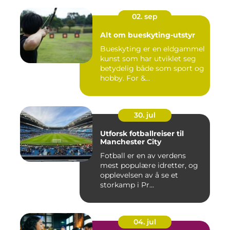
02. sep
Alt om bueskyting-utstyr
Bueskyting er en eldgammel
kunst som har utviklet seg
betydelig både som sport og
hobby. For &...
30. jul
Utforsk fotballreiser til
Manchester City
Fotball er en av verdens
mest populære idretter, og
opplevelsen av å se et
storkamp i Pr...
04. jul