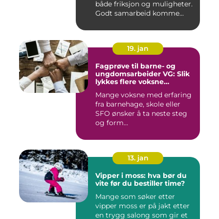
både friksjon og muligheter.
Godt samarbeid komme...
19. jan
Fagprøve til barne- og
ungdomsarbeider VG: Slik
lykkes flere voksne
kandidater
Mange voksne med erfaring
fra barnehage, skole eller
SFO ønsker å ta neste steg
og form...
13. jan
Vipper i moss: hva bør du
vite før du bestiller time?
Mange som søker etter
vipper moss er på jakt etter
en trygg salong som gir et