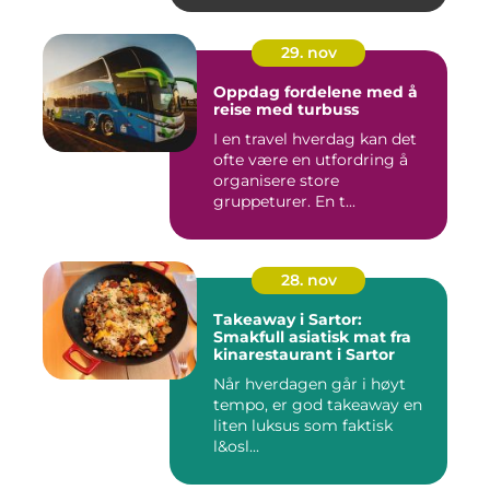
29. nov
Oppdag fordelene med å
reise med turbuss
I en travel hverdag kan det
ofte være en utfordring å
organisere store
gruppeturer. En t...
28. nov
Takeaway i Sartor:
Smakfull asiatisk mat fra
kinarestaurant i Sartor
Når hverdagen går i høyt
tempo, er god takeaway en
liten luksus som faktisk
l&osl...