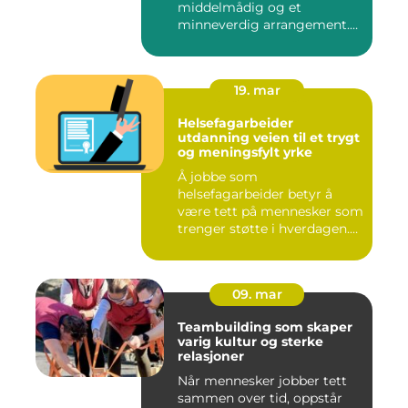
middelmådig og et
minneverdig arrangement.
Mange legg...
19. mar
Helsefagarbeider
utdanning veien til et trygt
og meningsfylt yrke
Å jobbe som
helsefagarbeider betyr å
være tett på mennesker som
trenger støtte i hverdagen.
Mange so...
09. mar
Teambuilding som skaper
varig kultur og sterke
relasjoner
Når mennesker jobber tett
sammen over tid, oppstår