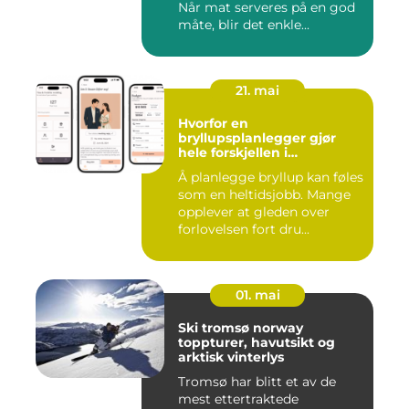
Når mat serveres på en god
måte, blir det enkle...
21. mai
Hvorfor en
bryllupsplanlegger gjør
hele forskjellen i
bryllupsplanleggingen
Å planlegge bryllup kan føles
som en heltidsjobb. Mange
opplever at gleden over
forlovelsen fort dru...
01. mai
Ski tromsø norway
toppturer, havutsikt og
arktisk vinterlys
Tromsø har blitt et av de
mest ettertraktede