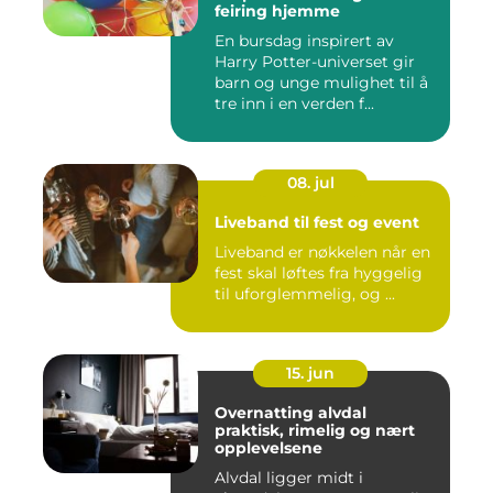
feiring hjemme
En bursdag inspirert av
Harry Potter-universet gir
barn og unge mulighet til å
tre inn i en verden f...
08. jul
Liveband til fest og event
Liveband er nøkkelen når en
fest skal løftes fra hyggelig
til uforglemmelig, og ...
15. jun
Overnatting alvdal
praktisk, rimelig og nært
opplevelsene
Alvdal ligger midt i