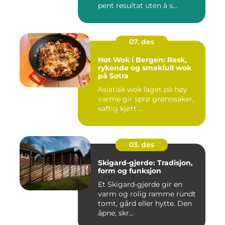
pent resultat uten å s...
07. des
Hot Wok i Bergen: Rask,
rykende og smakfull wok
på Sotra
Asiatisk wok laget på høy
varme gir sprø grønnsaker,
saftig kjøtt ...
03. des
Skigard-gjerde: Tradisjon,
form og funksjon
Et Skigard-gjerde gir en
varm og rolig ramme rundt
tomt, gård eller hytte. Den
åpne, skr...