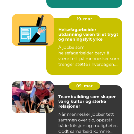
Mange legg...
19. mar
Helsefagarbeider
utdanning veien til et trygt
og meningsfylt yrke
Å jobbe som
helsefagarbeider betyr å
være tett på mennesker som
trenger støtte i hverdagen.
Mange so...
09. mar
Teambuilding som skaper
varig kultur og sterke
relasjoner
Når mennesker jobber tett
sammen over tid, oppstår
både friksjon og muligheter.
Godt samarbeid komme...