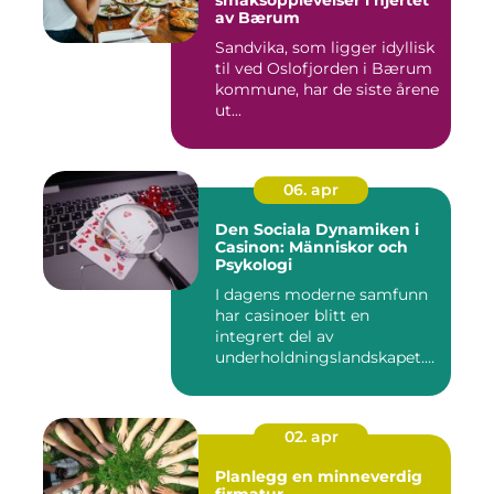
av Bærum
Sandvika, som ligger idyllisk
til ved Oslofjorden i Bærum
kommune, har de siste årene
ut...
06. apr
Den Sociala Dynamiken i
Casinon: Människor och
Psykologi
I dagens moderne samfunn
har casinoer blitt en
integrert del av
underholdningslandskapet.
Enten det ...
02. apr
Planlegg en minneverdig
firmatur