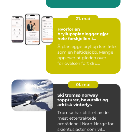
21. mai
Hvorfor en
bryllupsplanlegger gjør
hele forskjellen i
bryllupsplanleggingen
Å planlegge bryllup kan føles
som en heltidsjobb. Mange
opplever at gleden over
forlovelsen fort dru...
01. mai
Ski tromsø norway
toppturer, havutsikt og
arktisk vinterlys
Tromsø har blitt et av de
mest ettertraktede
områdene i Nord-Norge for
skientusiaster som vil