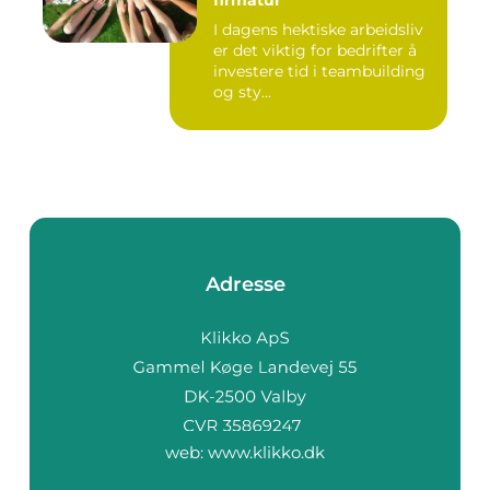
I dagens hektiske arbeidsliv
er det viktig for bedrifter å
investere tid i teambuilding
og sty...
Adresse
web:
www.klikko.dk