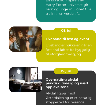
En bursdag inspirert av
Harry Potter-universet gir
barn og unge mulighet til å
tre inn i en verden f...
08. jul
Liveband til fest og event
Liveband er nøkkelen når en
fest skal løftes fra hyggelig
til uforglemmelig, og ...
15. jun
Overnatting alvdal
praktisk, rimelig og nært
opplevelsene
Alvdal ligger midt i
Østerdalen og er et naturlig
stoppested for reisende