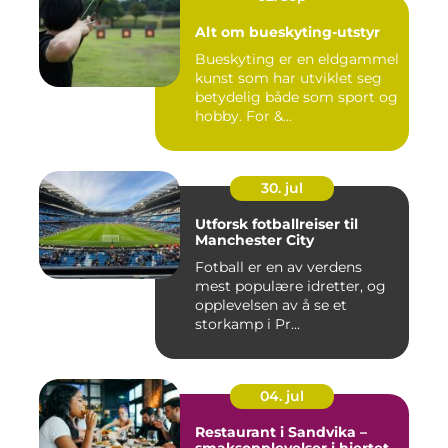
Alt om bueskyting-utstyr
Bueskyting er en eldgammel
kunst som har utviklet seg
betydelig både som sport og
hobby. For &...
30. jul
Utforsk fotballreiser til
Manchester City
Fotball er en av verdens
mest populære idretter, og
opplevelsen av å se et
storkamp i Pr...
04. jul
Restaurant i Sandvika –
smaksopplevelser i hjertet