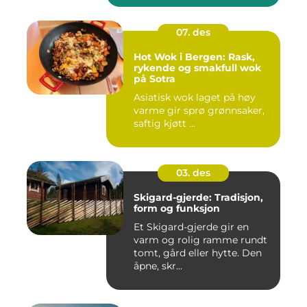
07. des
Hot Wok i Bergen: Rask,
rykende og smakfull wok
på Sotra
Asiatisk wok laget på høy
varme gir sprø grønnsaker,
saftig kjøtt ...
03. des
Skigard-gjerde: Tradisjon,
form og funksjon
Et Skigard-gjerde gir en
varm og rolig ramme rundt
tomt, gård eller hytte. Den
åpne, skr...