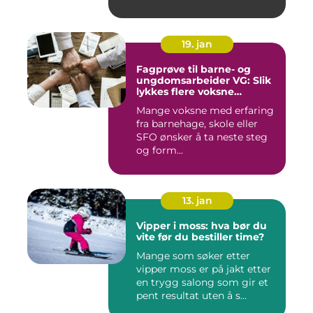
19. jan
Fagprøve til barne- og
ungdomsarbeider VG: Slik
lykkes flere voksne
kandidater
Mange voksne med erfaring
fra barnehage, skole eller
SFO ønsker å ta neste steg
og form...
13. jan
Vipper i moss: hva bør du
vite før du bestiller time?
Mange som søker etter
vipper moss er på jakt etter
en trygg salong som gir et
pent resultat uten å s...