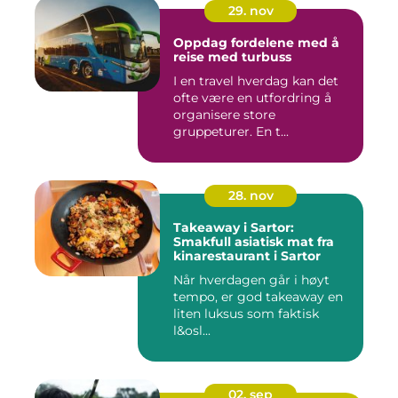
29. nov
Oppdag fordelene med å
reise med turbuss
I en travel hverdag kan det
ofte være en utfordring å
organisere store
gruppeturer. En t...
28. nov
Takeaway i Sartor:
Smakfull asiatisk mat fra
kinarestaurant i Sartor
Når hverdagen går i høyt
tempo, er god takeaway en
liten luksus som faktisk
l&osl...
02. sep