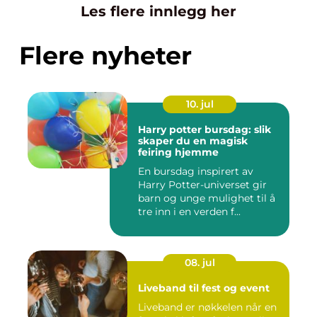
Les flere innlegg her
Flere nyheter
10. jul
Harry potter bursdag: slik
skaper du en magisk
feiring hjemme
En bursdag inspirert av
Harry Potter-universet gir
barn og unge mulighet til å
tre inn i en verden f...
08. jul
Liveband til fest og event
Liveband er nøkkelen når en