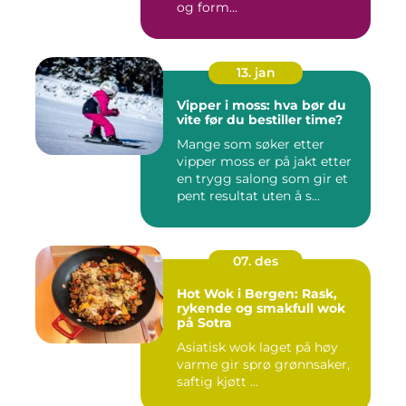
og form...
13. jan
Vipper i moss: hva bør du
vite før du bestiller time?
Mange som søker etter
vipper moss er på jakt etter
en trygg salong som gir et
pent resultat uten å s...
07. des
Hot Wok i Bergen: Rask,
rykende og smakfull wok
på Sotra
Asiatisk wok laget på høy
varme gir sprø grønnsaker,
saftig kjøtt ...