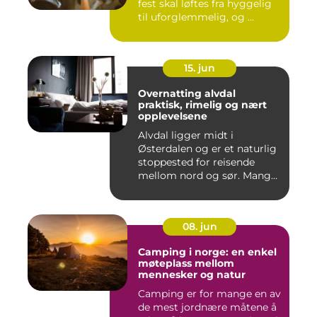
fest skal løftes fra hyggelig
til uforglemmelig, og ...
15. jun
Overnatting alvdal
praktisk, rimelig og nært
opplevelsene
Alvdal ligger midt i
Østerdalen og er et naturlig
stoppested for reisende
mellom nord og sør. Mange
...
08. jun
Camping i norge: en enkel
møteplass mellom
mennesker og natur
Camping er for mange en av
de mest jordnære måtene å