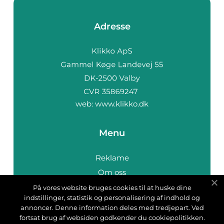
Adresse
web:
www.klikko.dk
Menu
Reklame
Om oss
Cookies
På vores website bruges cookies til at huske dine
indstillinger, statistik og personalisering af indhold og
Kontakt Oss
annoncer. Denne information deles med tredjepart. Ved
Sitemap
fortsat brug af websiden godkender du cookiepolitikken.