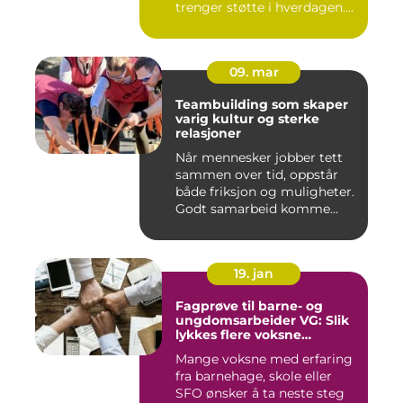
trenger støtte i hverdagen.
Mange so...
09. mar
Teambuilding som skaper
varig kultur og sterke
relasjoner
Når mennesker jobber tett
sammen over tid, oppstår
både friksjon og muligheter.
Godt samarbeid komme...
19. jan
Fagprøve til barne- og
ungdomsarbeider VG: Slik
lykkes flere voksne
kandidater
Mange voksne med erfaring
fra barnehage, skole eller
SFO ønsker å ta neste steg