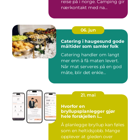
reise på i norge. Camping gir
nærkontakt med na...
06. jun
Catering i haugesund gode
måltider som samler folk
Catering handler om langt
mer enn å få maten levert.
Når mat serveres på en god
måte, blir det enkle...
21. mai
Hvorfor en
bryllupsplanlegger gjør
hele forskjellen i
bryllupsplanleggingen
Å planlegge bryllup kan føles
som en heltidsjobb. Mange
opplever at gleden over