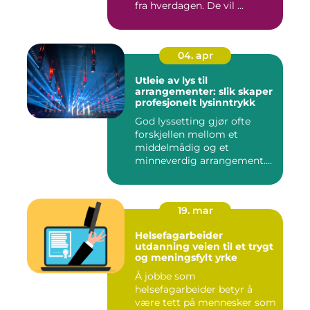
fra hverdagen. De vil ...
04. apr
Utleie av lys til
arrangementer: slik skaper
profesjonelt lysinntrykk
God lyssetting gjør ofte
forskjellen mellom et
middelmådig og et
minneverdig arrangement.
Mange legg...
19. mar
Helsefagarbeider
utdanning veien til et trygt
og meningsfylt yrke
Å jobbe som
helsefagarbeider betyr å
være tett på mennesker som