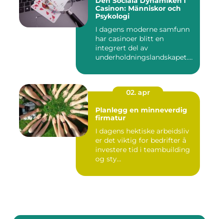
Den Sociala Dynamiken i
Casinon: Människor och
Psykologi
I dagens moderne samfunn
har casinoer blitt en
integrert del av
underholdningslandskapet.
Enten det ...
02. apr
Planlegg en minneverdig
firmatur
I dagens hektiske arbeidsliv
er det viktig for bedrifter å
investere tid i teambuilding
og sty...