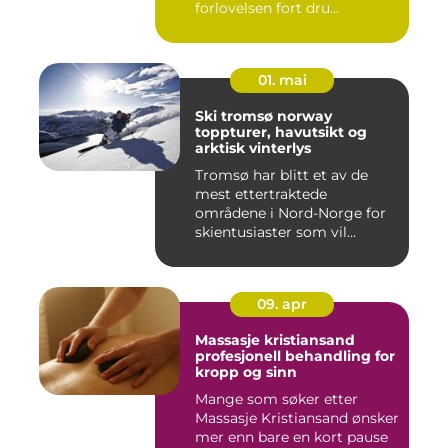
forlovelsen fort dru...
01. mai
Ski tromsø norway
toppturer, havutsikt og
arktisk vinterlys
Tromsø har blitt et av de
mest ettertraktede
områdene i Nord-Norge for
skientusiaster som vil
kombin...
09. apr
Massasje kristiansand
profesjonell behandling for
kropp og sinn
Mange som søker etter
Massasje Kristiansand ønsker
mer enn bare en kort pause