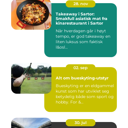
28. nov
Takeaway i Sartor:
Smakfull asiatisk mat fra
kinarestaurant i Sartor
Når hverdagen går i høyt
tempo, er god takeaway en
liten luksus som faktisk
l&osl...
02. sep
Alt om bueskyting-utstyr
Bueskyting er en eldgammel
kunst som har utviklet seg
betydelig både som sport og
hobby. For &...
30. jul