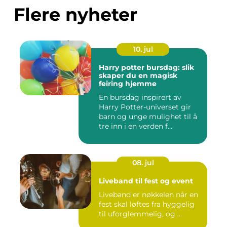
Flere nyheter
10. jul
Harry potter bursdag: slik
skaper du en magisk
feiring hjemme
En bursdag inspirert av
Harry Potter-universet gir
barn og unge mulighet til å
tre inn i en verden f...
08. jul
Liveband til fest og event
Liveband er nøkkelen når en
fest skal løftes fra hyggelig
til uforglemmelig, og ...