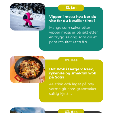
13. jan
Vipper i moss: hva bør du
vite før du bestiller time?
Mange som søker etter
vipper moss er på jakt etter
en trygg salong som gir et
pent resultat uten å s...
07. des
Hot Wok i Bergen: Rask,
rykende og smakfull wok
på Sotra
Asiatisk wok laget på høy
varme gir sprø grønnsaker,
saftig kjøtt ...
03. des