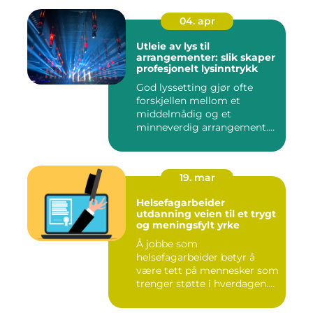
04. apr
Utleie av lys til
arrangementer: slik skaper
profesjonelt lysinntrykk
God lyssetting gjør ofte
forskjellen mellom et
middelmådig og et
minneverdig arrangement.
Mange legg...
19. mar
Helsefagarbeider
utdanning veien til et trygt
og meningsfylt yrke
Å jobbe som
helsefagarbeider betyr å
være tett på mennesker som
trenger støtte i hverdagen.
Mange so...