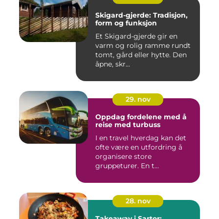
Skigard-gjerde: Tradisjon,
form og funksjon
Et Skigard-gjerde gir en
varm og rolig ramme rundt
tomt, gård eller hytte. Den
åpne, skr...
29. nov
Oppdag fordelene med å
reise med turbuss
I en travel hverdag kan det
ofte være en utfordring å
organisere store
gruppeturer. En t...
28. nov
Takeaway i Sartor: