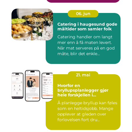
06. jun
Catering i haugesund gode
måltider som samler folk
Catering handler om langt
mer enn å få maten levert.
Når mat serveres på en god
måte, blir det enkle...
21. mai
Hvorfor en
bryllupsplanlegger gjør
hele forskjellen i
bryllupsplanleggingen
Å planlegge bryllup kan føles
som en heltidsjobb. Mange
opplever at gleden over
forlovelsen fort dru...