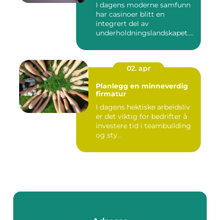
I dagens moderne samfunn
har casinoer blitt en
integrert del av
underholdningslandskapet.
Enten det ...
02. apr
Planlegg en minneverdig
firmatur
I dagens hektiske arbeidsliv
er det viktig for bedrifter å
investere tid i teambuilding
og sty...