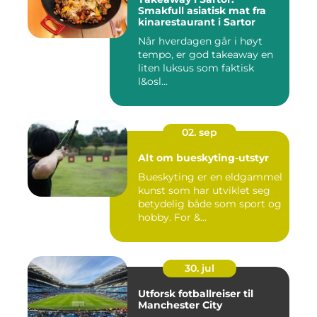
Smakfull asiatisk mat fra
kinarestaurant i Sartor
Når hverdagen går i høyt
tempo, er god takeaway en
liten luksus som faktisk
l&osl...
02. sep
Alt om bueskyting-utstyr
Bueskyting er en eldgammel
kunst som har utviklet seg
betydelig både som sport og
hobby. For &...
30. jul
Utforsk fotballreiser til
Manchester City