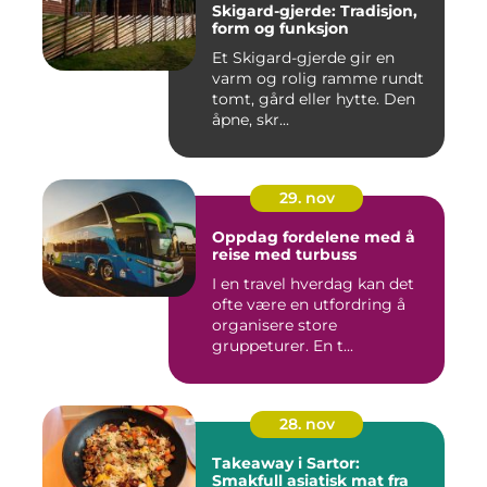
Skigard-gjerde: Tradisjon,
form og funksjon
Et Skigard-gjerde gir en
varm og rolig ramme rundt
tomt, gård eller hytte. Den
åpne, skr...
29. nov
Oppdag fordelene med å
reise med turbuss
I en travel hverdag kan det
ofte være en utfordring å
organisere store
gruppeturer. En t...
28. nov
Takeaway i Sartor:
Smakfull asiatisk mat fra