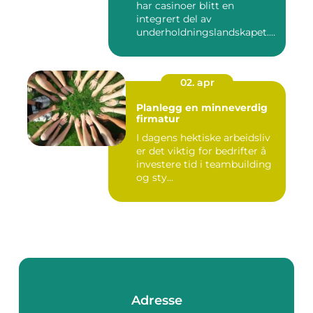
har casinoer blitt en
integrert del av
underholdningslandskapet.
Enten det ...
02. apr
Planlegg en minneverdig
firmatur
I dagens hektiske arbeidsliv
er det viktig for bedrifter å
investere tid i teambuilding
og sty...
Adresse