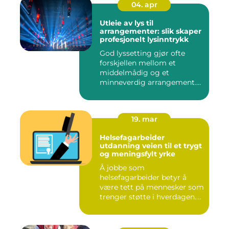
04. apr
Utleie av lys til
arrangementer: slik skaper
profesjonelt lysinntrykk
God lyssetting gjør ofte
forskjellen mellom et
middelmådig og et
minneverdig arrangement.
Mange legg...
19. mar
Helsefagarbeider
utdanning veien til et trygt
og meningsfylt yrke
Å jobbe som
helsefagarbeider betyr å
være tett på mennesker som
trenger støtte i hverdagen.
Mange so...