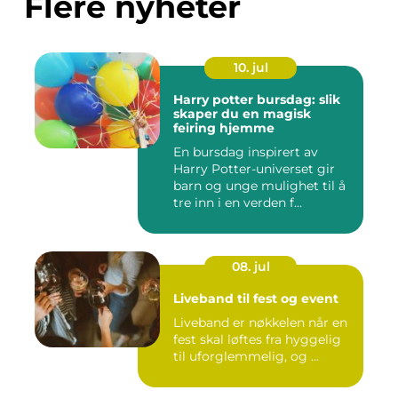
Flere nyheter
10. jul
Harry potter bursdag: slik
skaper du en magisk
feiring hjemme
En bursdag inspirert av
Harry Potter-universet gir
barn og unge mulighet til å
tre inn i en verden f...
08. jul
Liveband til fest og event
Liveband er nøkkelen når en
fest skal løftes fra hyggelig
til uforglemmelig, og ...