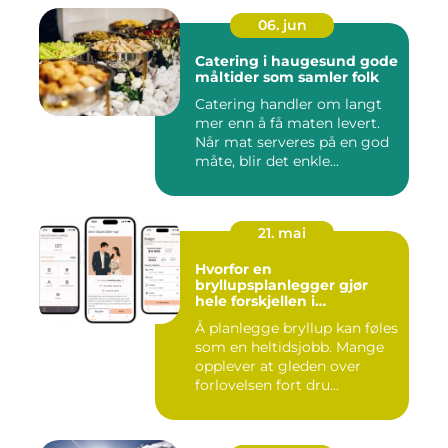
06. jun
Catering i haugesund gode
måltider som samler folk
Catering handler om langt
mer enn å få maten levert.
Når mat serveres på en god
måte, blir det enkle...
21. mai
Hvorfor en
bryllupsplanlegger gjør
hele forskjellen i
bryllupsplanleggingen
Å planlegge bryllup kan føles
som en heltidsjobb. Mange
opplever at gleden over
forlovelsen fort dru...