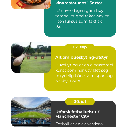
kinarestaurant i Sartor
Når hverdagen går i høyt
tempo, er god takeaway en
liten luksus som faktisk
l&osl...
02. sep
Alt om bueskyting-utstyr
Bueskyting er en eldgammel
kunst som har utviklet seg
betydelig både som sport og
hobby. For &...
30. jul
Utforsk fotballreiser til
Manchester City
Fotball er en av verdens