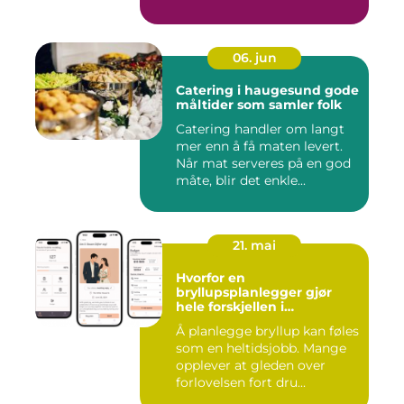
06. jun
Catering i haugesund gode
måltider som samler folk
Catering handler om langt
mer enn å få maten levert.
Når mat serveres på en god
måte, blir det enkle...
21. mai
Hvorfor en
bryllupsplanlegger gjør
hele forskjellen i
bryllupsplanleggingen
Å planlegge bryllup kan føles
som en heltidsjobb. Mange
opplever at gleden over
forlovelsen fort dru...