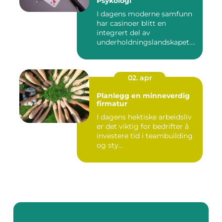
Psykologi
I dagens moderne samfunn
har casinoer blitt en
integrert del av
underholdningslandskapet.
Enten det ...
02. apr
Planlegg en minneverdig
firmatur
I dagens hektiske arbeidsliv
er det viktig for bedrifter å
investere tid i teambuilding
og sty...