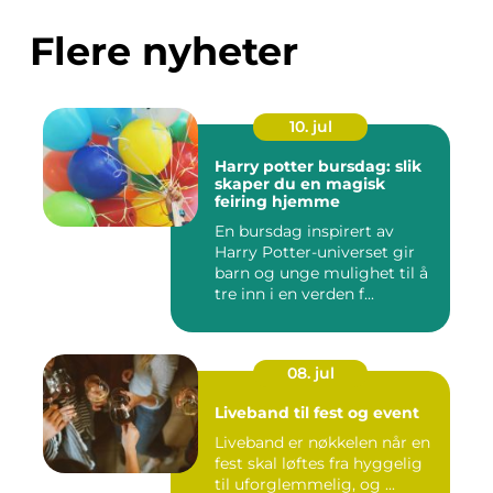
Flere nyheter
10. jul
Harry potter bursdag: slik
skaper du en magisk
feiring hjemme
En bursdag inspirert av
Harry Potter-universet gir
barn og unge mulighet til å
tre inn i en verden f...
08. jul
Liveband til fest og event
Liveband er nøkkelen når en
fest skal løftes fra hyggelig
til uforglemmelig, og ...