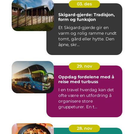
03. des
Skigard-gjerde: Tradisjon,
form og funksjon
Et Skigard-gjerde gir en
varm og rolig ramme rundt
tomt, gård eller hytte. Den
åpne, skr...
29. nov
Oppdag fordelene med å
reise med turbuss
I en travel hverdag kan det
ofte være en utfordring å
organisere store
gruppeturer. En t...
28. nov