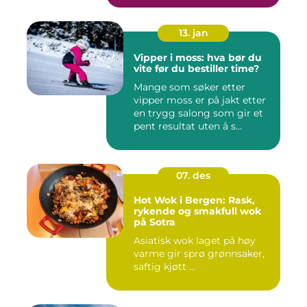
13. jan
Vipper i moss: hva bør du
vite før du bestiller time?
Mange som søker etter
vipper moss er på jakt etter
en trygg salong som gir et
pent resultat uten å s...
07. des
Hot Wok i Bergen: Rask,
rykende og smakfull wok
på Sotra
Asiatisk wok laget på høy
varme gir sprø grønnsaker,
saftig kjøtt ...