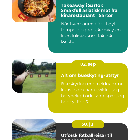
Takeaway i Sartor:
Smakfull asiatisk mat fra
kinarestaurant i Sartor
Når hverdagen går i høyt
tempo, er god takeaway en
liten luksus som faktisk
l&osl...
02. sep
Alt om bueskyting-utstyr
Bueskyting er en eldgammel
kunst som har utviklet seg
betydelig både som sport og
hobby. For &...
30. jul
Utforsk fotballreiser til