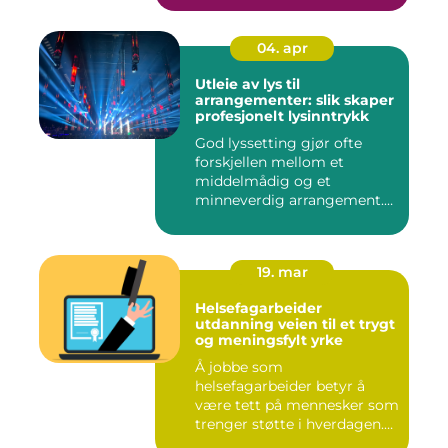
04. apr
Utleie av lys til
arrangementer: slik skaper
profesjonelt lysinntrykk
God lyssetting gjør ofte
forskjellen mellom et
middelmådig og et
minneverdig arrangement.
Mange legg...
19. mar
Helsefagarbeider
utdanning veien til et trygt
og meningsfylt yrke
Å jobbe som
helsefagarbeider betyr å
være tett på mennesker som
trenger støtte i hverdagen.
Mange so...