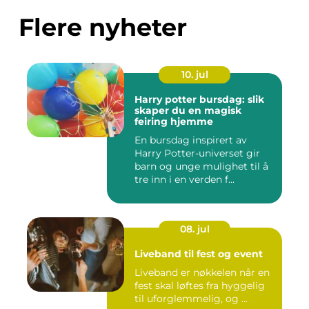
Flere nyheter
10. jul
Harry potter bursdag: slik
skaper du en magisk
feiring hjemme
En bursdag inspirert av
Harry Potter-universet gir
barn og unge mulighet til å
tre inn i en verden f...
08. jul
Liveband til fest og event
Liveband er nøkkelen når en
fest skal løftes fra hyggelig
til uforglemmelig, og ...