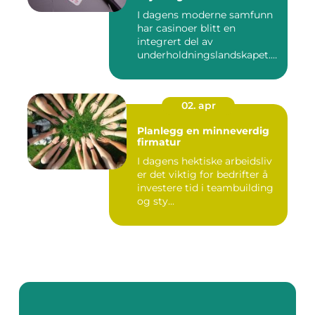
I dagens moderne samfunn
har casinoer blitt en
integrert del av
underholdningslandskapet.
Enten det ...
02. apr
Planlegg en minneverdig
firmatur
I dagens hektiske arbeidsliv
er det viktig for bedrifter å
investere tid i teambuilding
og sty...