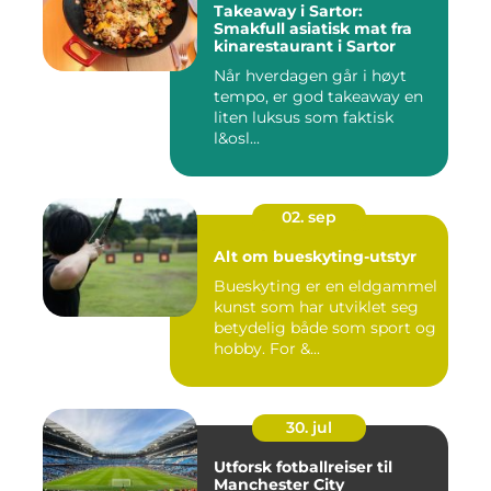
Takeaway i Sartor:
Smakfull asiatisk mat fra
kinarestaurant i Sartor
Når hverdagen går i høyt
tempo, er god takeaway en
liten luksus som faktisk
l&osl...
02. sep
Alt om bueskyting-utstyr
Bueskyting er en eldgammel
kunst som har utviklet seg
betydelig både som sport og
hobby. For &...
30. jul
Utforsk fotballreiser til
Manchester City