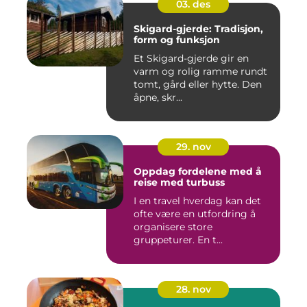
03. des
Skigard-gjerde: Tradisjon,
form og funksjon
Et Skigard-gjerde gir en
varm og rolig ramme rundt
tomt, gård eller hytte. Den
åpne, skr...
29. nov
Oppdag fordelene med å
reise med turbuss
I en travel hverdag kan det
ofte være en utfordring å
organisere store
gruppeturer. En t...
28. nov