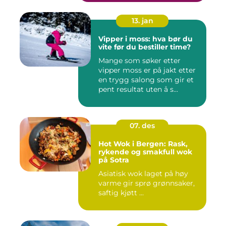
13. jan
Vipper i moss: hva bør du
vite før du bestiller time?
Mange som søker etter
vipper moss er på jakt etter
en trygg salong som gir et
pent resultat uten å s...
07. des
Hot Wok i Bergen: Rask,
rykende og smakfull wok
på Sotra
Asiatisk wok laget på høy
varme gir sprø grønnsaker,
saftig kjøtt ...