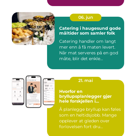
06. jun
Catering i haugesund gode
måltider som samler folk
Catering handler om langt
mer enn å få maten levert.
Når mat serveres på en god
måte, blir det enkle...
21. mai
Hvorfor en
bryllupsplanlegger gjør
hele forskjellen i
bryllupsplanleggingen
Å planlegge bryllup kan føles
som en heltidsjobb. Mange
opplever at gleden over
forlovelsen fort dru...