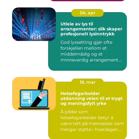
04. apr
Utleie av lys til
arrangementer: slik skaper
profesjonelt lysinntrykk
God lyssetting gjør ofte
forskjellen mellom et
middelmådig og et
minneverdig arrangement.
Mange legg...
19. mar
Helsefagarbeider
utdanning veien til et trygt
og meningsfylt yrke
Å jobbe som
helsefagarbeider betyr å
være tett på mennesker som
trenger støtte i hverdagen.
Mange so...