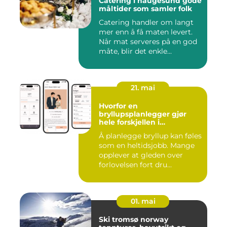
Catering i haugesund gode
måltider som samler folk
Catering handler om langt
mer enn å få maten levert.
Når mat serveres på en god
måte, blir det enkle...
21. mai
Hvorfor en
bryllupsplanlegger gjør
hele forskjellen i
bryllupsplanleggingen
Å planlegge bryllup kan føles
som en heltidsjobb. Mange
opplever at gleden over
forlovelsen fort dru...
01. mai
Ski tromsø norway