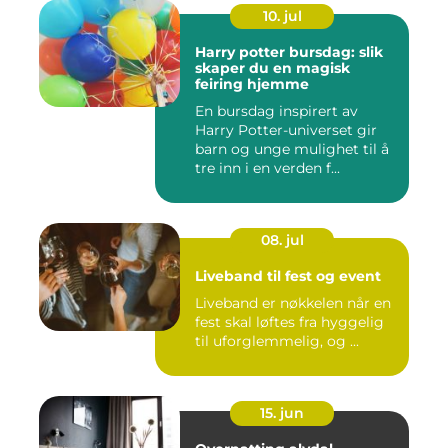
10. jul
Harry potter bursdag: slik
skaper du en magisk
feiring hjemme
En bursdag inspirert av
Harry Potter-universet gir
barn og unge mulighet til å
tre inn i en verden f...
08. jul
Liveband til fest og event
Liveband er nøkkelen når en
fest skal løftes fra hyggelig
til uforglemmelig, og ...
15. jun