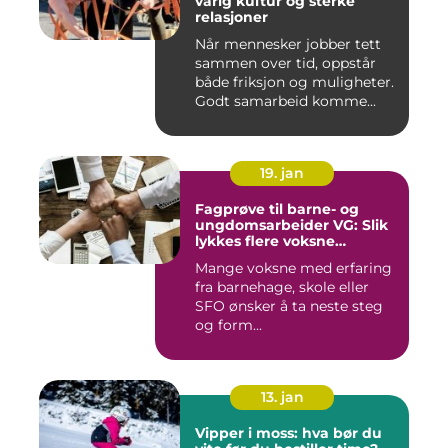
varig kultur og sterke
relasjoner
Når mennesker jobber tett
sammen over tid, oppstår
både friksjon og muligheter.
Godt samarbeid komme...
19. jan
Fagprøve til barne- og
ungdomsarbeider VG: Slik
lykkes flere voksne
kandidater
Mange voksne med erfaring
fra barnehage, skole eller
SFO ønsker å ta neste steg
og form...
13. jan
Vipper i moss: hva bør du