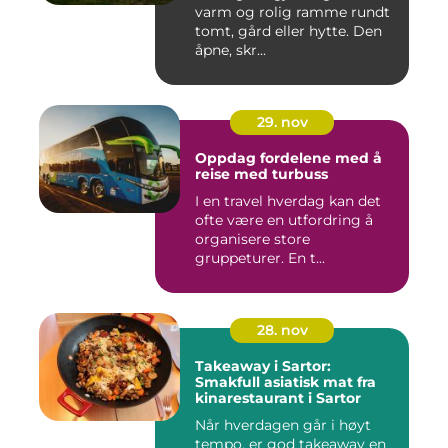
varm og rolig ramme rundt
tomt, gård eller hytte. Den
åpne, skr...
29. nov
Oppdag fordelene med å
reise med turbuss
I en travel hverdag kan det
ofte være en utfordring å
organisere store
gruppeturer. En t...
28. nov
Takeaway i Sartor:
Smakfull asiatisk mat fra
kinarestaurant i Sartor
Når hverdagen går i høyt
tempo, er god takeaway en