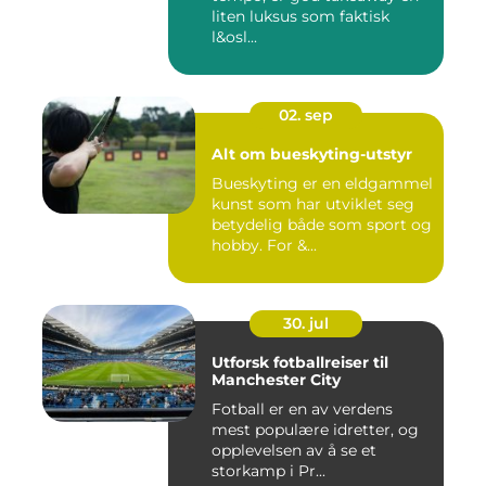
liten luksus som faktisk
l&osl...
02. sep
Alt om bueskyting-utstyr
Bueskyting er en eldgammel
kunst som har utviklet seg
betydelig både som sport og
hobby. For &...
30. jul
Utforsk fotballreiser til
Manchester City
Fotball er en av verdens
mest populære idretter, og
opplevelsen av å se et
storkamp i Pr...