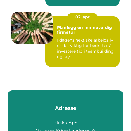
Enten det ...
02. apr
Planlegg en minneverdig
firmatur
I dagens hektiske arbeidsliv
er det viktig for bedrifter å
investere tid i teambuilding
og sty...
Adresse