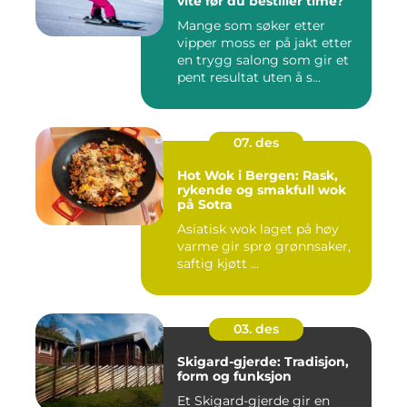
vite før du bestiller time?
Mange som søker etter
vipper moss er på jakt etter
en trygg salong som gir et
pent resultat uten å s...
07. des
Hot Wok i Bergen: Rask,
rykende og smakfull wok
på Sotra
Asiatisk wok laget på høy
varme gir sprø grønnsaker,
saftig kjøtt ...
03. des
Skigard-gjerde: Tradisjon,
form og funksjon
Et Skigard-gjerde gir en