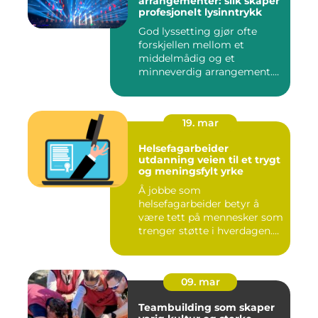
arrangementer: slik skaper
profesjonelt lysinntrykk
God lyssetting gjør ofte
forskjellen mellom et
middelmådig og et
minneverdig arrangement.
Mange legg...
19. mar
Helsefagarbeider
utdanning veien til et trygt
og meningsfylt yrke
Å jobbe som
helsefagarbeider betyr å
være tett på mennesker som
trenger støtte i hverdagen.
Mange so...
09. mar
Teambuilding som skaper