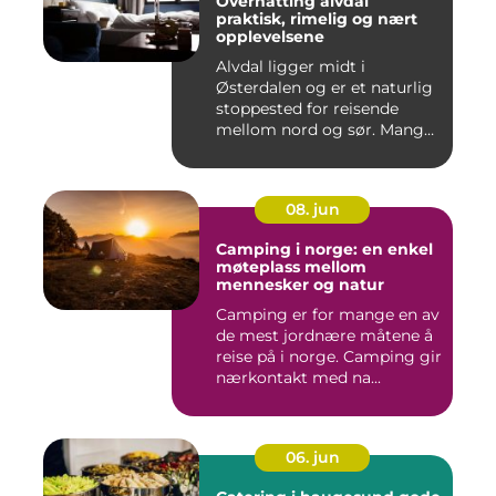
Overnatting alvdal
praktisk, rimelig og nært
opplevelsene
Alvdal ligger midt i
Østerdalen og er et naturlig
stoppested for reisende
mellom nord og sør. Mange
...
08. jun
Camping i norge: en enkel
møteplass mellom
mennesker og natur
Camping er for mange en av
de mest jordnære måtene å
reise på i norge. Camping gir
nærkontakt med na...
06. jun