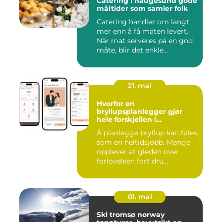
Catering i haugesund gode
måltider som samler folk
Catering handler om langt
mer enn å få maten levert.
Når mat serveres på en god
måte, blir det enkle...
21. mai
Hvorfor en
bryllupsplanlegger gjør
hele forskjellen i
bryllupsplanleggingen
Å planlegge bryllup kan føles
som en heltidsjobb. Mange
opplever at gleden over
forlovelsen fort dru...
01. mai
Ski tromsø norway