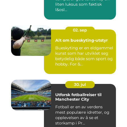
liten luksus som faktisk
l&osl...
02. sep
Alt om bueskyting-utstyr
Bueskyting er en eldgammel
kunst som har utviklet seg
betydelig både som sport og
hobby. For &...
30. jul
Utforsk fotballreiser til
Manchester City
Fotball er en av verdens
mest populære idretter, og
opplevelsen av å se et
storkamp i Pr...