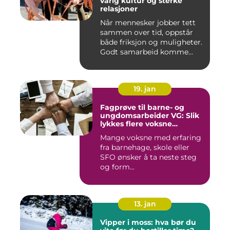
varig kultur og sterke
relasjoner
Når mennesker jobber tett
sammen over tid, oppstår
både friksjon og muligheter.
Godt samarbeid komme...
19. jan
Fagprøve til barne- og
ungdomsarbeider VG: Slik
lykkes flere voksne
kandidater
Mange voksne med erfaring
fra barnehage, skole eller
SFO ønsker å ta neste steg
og form...
13. jan
Vipper i moss: hva bør du