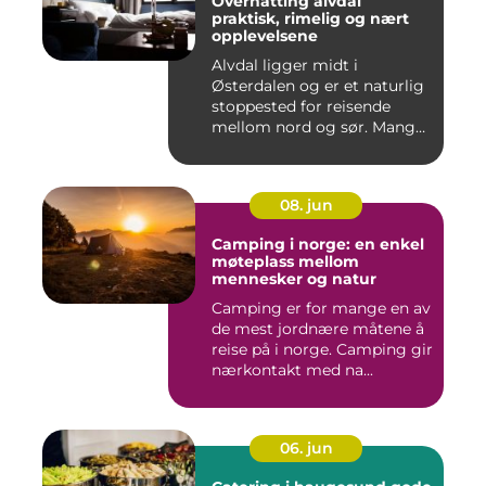
Overnatting alvdal
praktisk, rimelig og nært
opplevelsene
Alvdal ligger midt i
Østerdalen og er et naturlig
stoppested for reisende
mellom nord og sør. Mange
...
08. jun
Camping i norge: en enkel
møteplass mellom
mennesker og natur
Camping er for mange en av
de mest jordnære måtene å
reise på i norge. Camping gir
nærkontakt med na...
06. jun