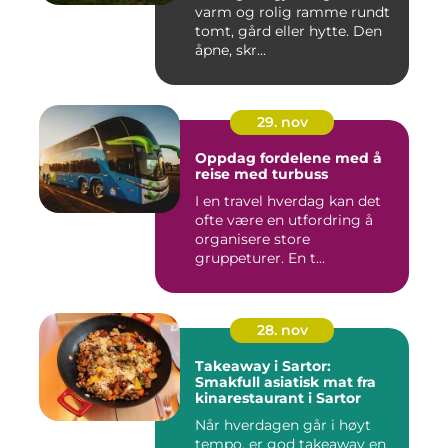
varm og rolig ramme rundt
tomt, gård eller hytte. Den
åpne, skr...
29. nov
Oppdag fordelene med å
reise med turbuss
I en travel hverdag kan det
ofte være en utfordring å
organisere store
gruppeturer. En t...
28. nov
Takeaway i Sartor:
Smakfull asiatisk mat fra
kinarestaurant i Sartor
Når hverdagen går i høyt
tempo, er god takeaway en