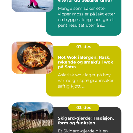
vite før du bestiller time?
Mange som søker etter
vipper moss er på jakt etter
en trygg salong som gir et
pent resultat uten å s...
07. des
Hot Wok i Bergen: Rask,
rykende og smakfull wok
på Sotra
Asiatisk wok laget på høy
varme gir sprø grønnsaker,
saftig kjøtt ...
03. des
Skigard-gjerde: Tradisjon,
form og funksjon
Et Skigard-gjerde gir en