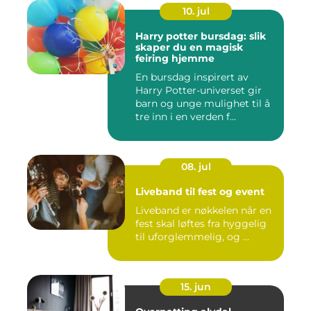
10. jul
Harry potter bursdag: slik
skaper du en magisk
feiring hjemme
En bursdag inspirert av
Harry Potter-universet gir
barn og unge mulighet til å
tre inn i en verden f...
08. jul
Liveband til fest og event
Liveband er nøkkelen når en
fest skal løftes fra hyggelig
til uforglemmelig, og ...
15. jun