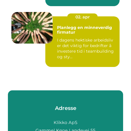
Enten det ...
02. apr
Planlegg en minneverdig
firmatur
I dagens hektiske arbeidsliv
er det viktig for bedrifter å
investere tid i teambuilding
og sty...
Adresse