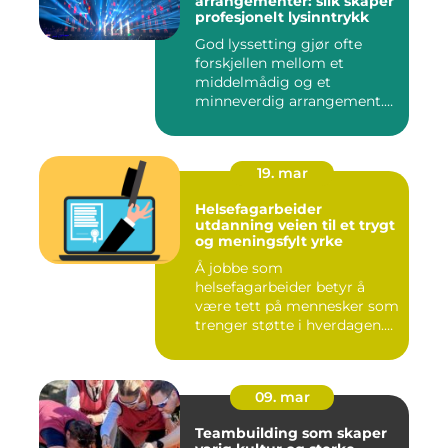
arrangementer: slik skaper
profesjonelt lysinntrykk
God lyssetting gjør ofte
forskjellen mellom et
middelmådig og et
minneverdig arrangement.
Mange legg...
19. mar
Helsefagarbeider
utdanning veien til et trygt
og meningsfylt yrke
Å jobbe som
helsefagarbeider betyr å
være tett på mennesker som
trenger støtte i hverdagen.
Mange so...
09. mar
Teambuilding som skaper